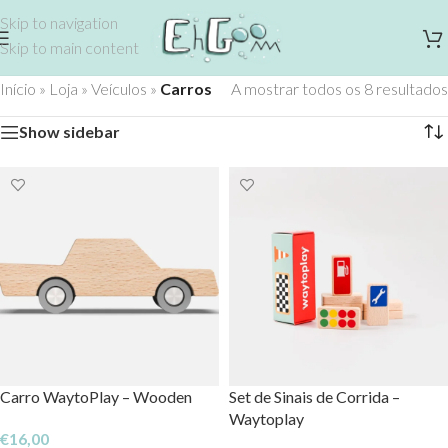
Skip to navigation
Skip to main content
Início
»
Loja
»
Veículos
»
Carros
A mostrar todos os 8 resultados
Show sidebar
Carro WaytoPlay – Wooden
Set de Sinais de Corrida –
Waytoplay
€
16,00