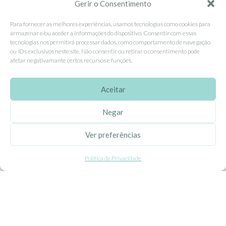
Contacte-nos
Gerir o Consentimento
Livro de Reclamações
Para fornecer as melhores experiências, usamos tecnologias como cookies para
armazenar e/ou aceder a informações do dispositivo. Consentir com essas
tecnologias nos permitirá processar dados, como comportamento de navegação
APOIO AO CLIENTE
ou IDs exclusivos neste site. Não consentir ou retirar o consentimento pode
afetar negativamante certos recursos e funções.
Como Comprar
Pagamentos
Aceitar
Entregas
Negar
Trocas e Devoluções
Ver preferências
SEGUE-NOS
Política de Privacidade
Facebook
Instagram
Pinterest
X