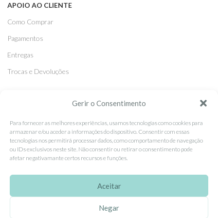
APOIO AO CLIENTE
Como Comprar
Pagamentos
Entregas
Trocas e Devoluções
SEGUE-NOS
Gerir o Consentimento
Facebook
Para fornecer as melhores experiências, usamos tecnologias como cookies para
armazenar e/ou aceder a informações do dispositivo. Consentir com essas
Instagram
tecnologias nos permitirá processar dados, como comportamento de navegação
ou IDs exclusivos neste site. Não consentir ou retirar o consentimento pode
Pinterest
afetar negativamante certos recursos e funções.
X
Linkedin
Aceitar
Negar
EhGoom
2026 Criado por
Dumbanengue, Lda
.