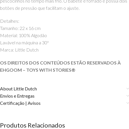
pescocinhos no tempo mais frio. O babete é forrado e possui dois
botões de pressão que facilitam o ajuste.
Detalhes:
Tamanho: 22 x 16 cm
Material: 100% Algodão
Lavável na máquina a 30º
Marca: Little Dutch
OS DIREITOS DOS CONTEÚDOS ESTÃO RESERVADOS À
EHGOOM – TOYS WITH STORIES®️
About Little Dutch
Envios e Entregas
Certificação | Avisos
Produtos Relacionados