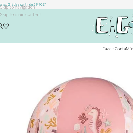
rtes Grátis a partir de 29.90€*
Skip to navigation
Skip to main content
Faz de Conta
Mús