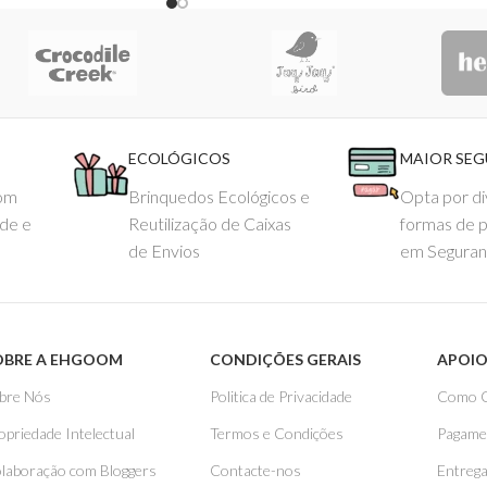
ECOLÓGICOS
MAIOR SE
com
Brinquedos Ecológicos e
Opta por di
ade e
Reutilização de Caixas
formas de 
de Envios
em Seguran
OBRE A EHGOOM
CONDIÇÕES GERAIS
APOIO
bre Nós
Politica de Privacidade
Como 
opriedade Intelectual
Termos e Condições
Pagame
laboração com Bloggers
Contacte-nos
Entreg