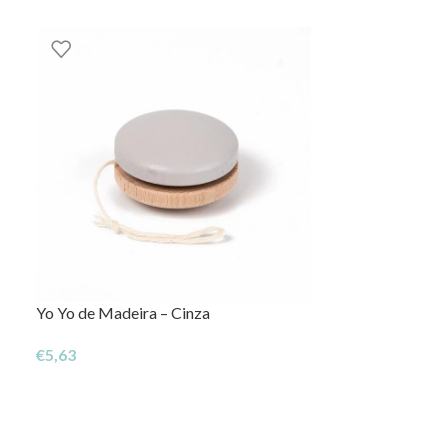
Yo Yo de Madeira – Cinza
Set de Culinária
€
5,63
€
24,90