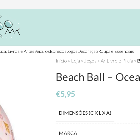
ica, Livros e Artes
Veículos
Bonecos
Jogos
Decoração
Roupa e Essenciais
Início
»
Loja
»
Jogos
»
Ar Livre e Praia
»
B
Beach Ball – Oce
€
5,95
DIMENSÕES (C X L X A)
MARCA