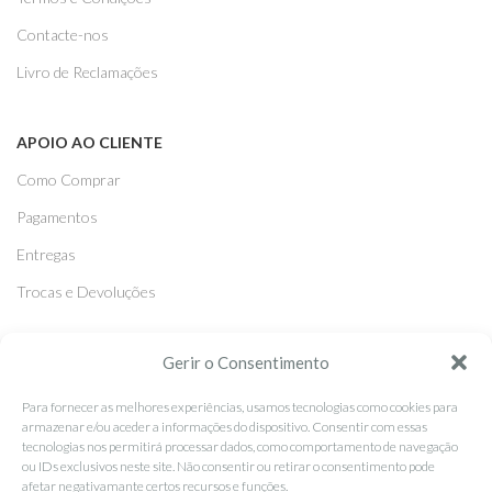
Contacte-nos
Livro de Reclamações
APOIO AO CLIENTE
Como Comprar
Pagamentos
Entregas
Trocas e Devoluções
Gerir o Consentimento
SEGUE-NOS
Facebook
Para fornecer as melhores experiências, usamos tecnologias como cookies para
armazenar e/ou aceder a informações do dispositivo. Consentir com essas
Instagram
tecnologias nos permitirá processar dados, como comportamento de navegação
ou IDs exclusivos neste site. Não consentir ou retirar o consentimento pode
Pinterest
afetar negativamante certos recursos e funções.