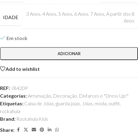
3 Anos
,
4 Anos
,
5 Anos
,
6 Anos
,
7 Anos
,
A partir dos 8
IDADE
Anos
Em stock
ADICIONAR
Add to wishlist
REF:
JB420P
Categorias:
Arrumação
,
Decoração
,
Disfarces e "Dress Up!"
Etiquetas:
Caixa de Jóias
,
guarda joias
,
Jóias
,
moda
,
outfit
,
rockahula
Brand:
Rockahula Kids
Share: