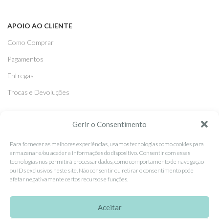
APOIO AO CLIENTE
Como Comprar
Pagamentos
Entregas
Trocas e Devoluções
SEGUE-NOS
Gerir o Consentimento
Facebook
Para fornecer as melhores experiências, usamos tecnologias como cookies para
armazenar e/ou aceder a informações do dispositivo. Consentir com essas
Instagram
tecnologias nos permitirá processar dados, como comportamento de navegação
ou IDs exclusivos neste site. Não consentir ou retirar o consentimento pode
Pinterest
afetar negativamante certos recursos e funções.
X
Linkedin
Aceitar