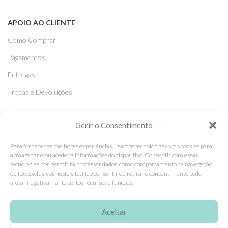
APOIO AO CLIENTE
Como Comprar
Pagamentos
Entregas
Trocas e Devoluções
SEGUE-NOS
Gerir o Consentimento
Facebook
Para fornecer as melhores experiências, usamos tecnologias como cookies para
armazenar e/ou aceder a informações do dispositivo. Consentir com essas
Instagram
tecnologias nos permitirá processar dados, como comportamento de navegação
ou IDs exclusivos neste site. Não consentir ou retirar o consentimento pode
Pinterest
afetar negativamante certos recursos e funções.
X
Linkedin
Aceitar