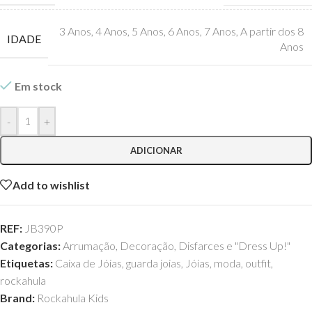
3 Anos
,
4 Anos
,
5 Anos
,
6 Anos
,
7 Anos
,
A partir dos 8
IDADE
Anos
Em stock
-
+
ADICIONAR
Add to wishlist
REF:
JB390P
Categorias:
Arrumação
,
Decoração
,
Disfarces e "Dress Up!"
Etiquetas:
Caixa de Jóias
,
guarda joias
,
Jóias
,
moda
,
outfit
,
rockahula
Brand:
Rockahula Kids