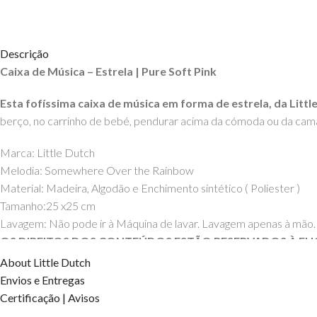
Descrição
Caixa de Música – Estrela | Pure Soft Pink
Esta fofíssima caixa de música em forma de estrela, da Li
berço, no carrinho de bebé, pendurar acima da cómoda ou da cam
Marca: Little Dutch
Melodia: Somewhere Over the Rainbow
Material: Madeira, Algodão e Enchimento sintético ( Poliester )
Tamanho:25 x25 cm
Lavagem: Não pode ir à Máquina de lavar. Lavagem apenas à mão.
OS DIREITOS DOS CONTEÚDOS ESTÃO RESERVADOS À EH
About Little Dutch
Envios e Entregas
Certificação | Avisos