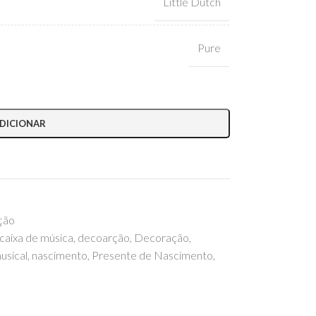
Little Dutch
Pure
DICIONAR
ção
caixa de música
,
decoarção
,
Decoração
,
usical
,
nascimento
,
Presente de Nascimento
,