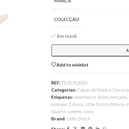
MARCA
COLECÇÃO
Em stock
A
Add to wishlist
REF:
TE20352005
Categorias:
Caixas de Música
,
Decora
Etiquetas:
adormecer
,
Bebé
,
berçario
,
embalar
,
Estrela
,
Little Dutch
,
Música
,
m
Quarto
,
soninho
,
sono
Brand:
Little Dutch
Share: