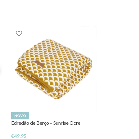
NOVO
NOVO
Edredão de Berço – Sunrise Ocre
Caixa de Música
€
49,95
€
21,02