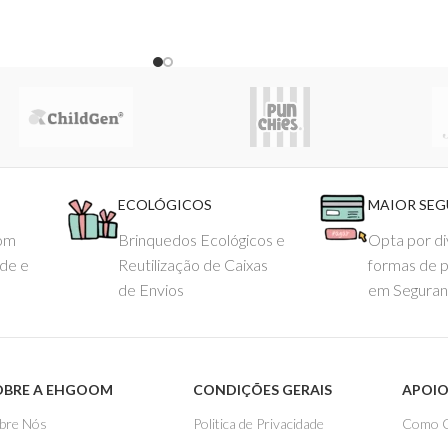
ECOLÓGICOS
MAIOR SE
com
Brinquedos Ecológicos e
Opta por di
ade e
Reutilização de Caixas
formas de 
de Envios
em Seguran
OBRE A EHGOOM
CONDIÇÕES GERAIS
APOIO
bre Nós
Politica de Privacidade
Como 