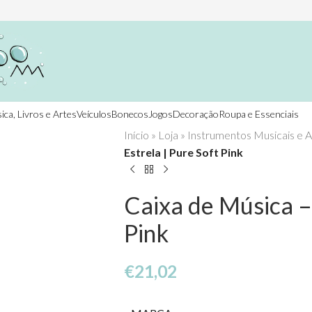
ica, Livros e Artes
Veículos
Bonecos
Jogos
Decoração
Roupa e Essenciais
Início
»
Loja
»
Instrumentos Musicais e A
Estrela | Pure Soft Pink
Caixa de Música – 
Pink
€
21,02