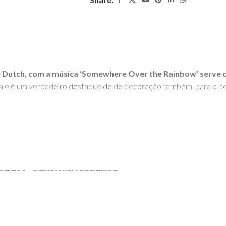
ttle Dutch, com a música ‘Somewhere Over the Rainbow’ serv
a e é um verdadeiro destaque de de decoração também, para o be
GOOM – TOYS WITH STORIES®️