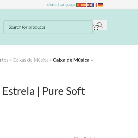
Idioma | Language:
rtes
»
Caixas de Música
»
Caixa de Música –
Estrela | Pure Soft