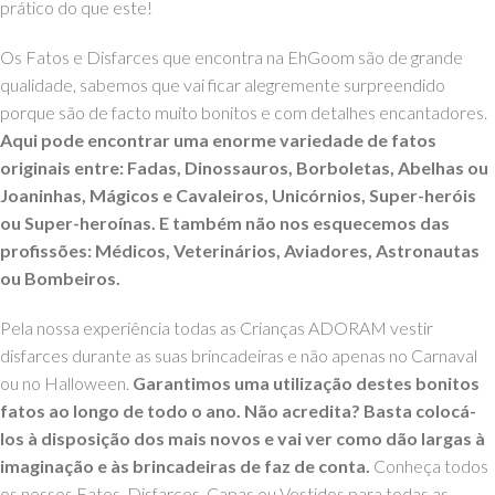
prático do que este!
Os Fatos e Disfarces que encontra na EhGoom são de grande
qualidade, sabemos que vai ficar alegremente surpreendido
porque são de facto muito bonitos e com detalhes encantadores.
Aqui pode encontrar uma enorme variedade de fatos
originais entre: Fadas, Dinossauros, Borboletas, Abelhas ou
Joaninhas, Mágicos e Cavaleiros, Unicórnios,
Super-heróis
ou
Super-heroínas
. E também não nos esquecemos das
profissões: Médicos, Veterinários, Aviadores, Astronautas
ou Bombeiros.
Pela nossa experiência todas as Crianças ADORAM vestir
disfarces durante as suas brincadeiras e não apenas no Carnaval
ou no Halloween.
Garantimos uma utilização destes bonitos
fatos ao longo de todo o ano. Não acredita? Basta colocá-
los à disposição dos mais novos e vai ver como dão largas à
imaginação e às brincadeiras de faz de conta.
Conheça todos
os nossos Fatos, Disfarces, Capas ou Vestidos para todas as