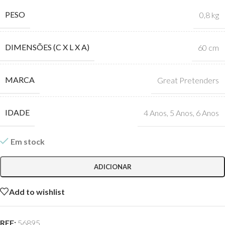
PESO
0,8 kg
DIMENSÕES (C X L X A)
60 cm
MARCA
Great Pretenders
IDADE
4 Anos
,
5 Anos
,
6 Anos
Em stock
ADICIONAR
Add to wishlist
REF:
56895