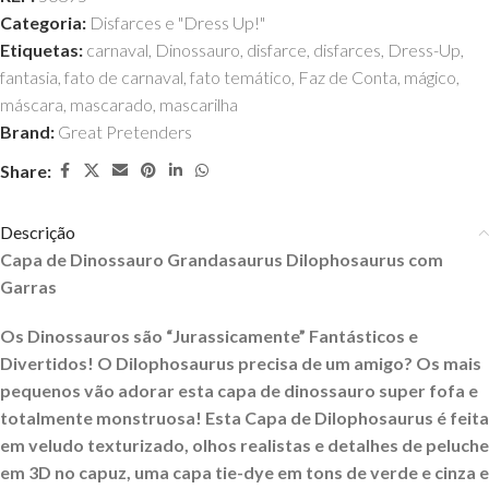
Categoria:
Disfarces e "Dress Up!"
Etiquetas:
carnaval
,
Dinossauro
,
disfarce
,
disfarces
,
Dress-Up
,
fantasia
,
fato de carnaval
,
fato temático
,
Faz de Conta
,
mágico
,
máscara
,
mascarado
,
mascarilha
Brand:
Great Pretenders
Share:
Descrição
Capa de Dinossauro Grandasaurus Dilophosaurus com
Garras
Os Dinossauros são “Jurassicamente” Fantásticos e
Divertidos!
O Dilophosaurus precisa de um amigo? Os mais
pequenos vão adorar esta capa de dinossauro super fofa e
totalmente monstruosa!
Esta Capa de Dilophosaurus
é feita
em veludo texturizado, olhos realistas e detalhes de peluche
em 3D no capuz, uma
capa tie-dye em tons de verde e cinza e