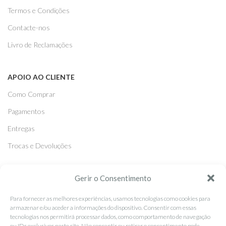
Termos e Condições
Contacte-nos
Livro de Reclamações
APOIO AO CLIENTE
Como Comprar
Pagamentos
Entregas
Trocas e Devoluções
Gerir o Consentimento
SEGUE-NOS
Facebook
Para fornecer as melhores experiências, usamos tecnologias como cookies para
armazenar e/ou aceder a informações do dispositivo. Consentir com essas
Instagram
tecnologias nos permitirá processar dados, como comportamento de navegação
ou IDs exclusivos neste site. Não consentir ou retirar o consentimento pode