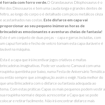
é forrada com forro verde.
O Grandasaurus Dilophosaurus é o
Rei dos Dinossauros e tem uma cauda longa e grandes dentes de
feltro, ao longo do corpo o é d
etalhado com picos metálicos cinza
e acastanhados nas costas
.
Este disfarce em capa vai
proporcionar ao seu pequeno inúmeras horas de
brincadeiras emocionantes e aventuras cheias de fantasia!
Este é um conjunto de duas peças – capa e garras incluídas, com
u
m capuz forrado e fecho de velcro tornam esta capa durável e é
lavável na máquina.
Esta é a capa que irá incentivar jogos criativos e muitas
brincadeiras imaginativas. Pode ser usada no Carnaval com uma
roupinha quentinha por baixo, numa Festa de Aniversário Temática
ou então sempre que a imaginação assim o exigir. Nada melhor do
que uma Brincadeira com o disfarce ou fantasia adequada ao
tema. Com estas práticas Capas os mais pequenos podem vestir a
sua roupinha normal e depois acrescentar a Capa que se pode
colocar e retirar facilmente. Não irá encontrar disfarce mais