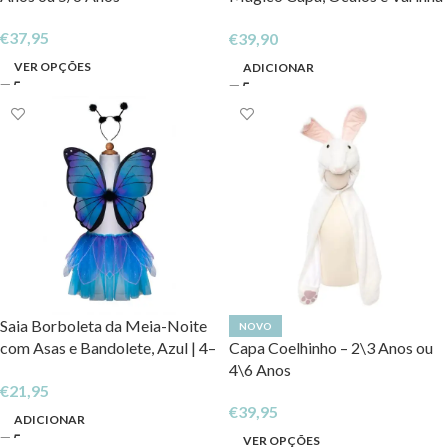
Mágica
€
37,95
€
39,90
VER OPÇÕES
ADICIONAR
Saia Borboleta da Meia-Noite
NOVO
com Asas e Bandolete, Azul | 4–
Capa Coelhinho – 2\3 Anos ou
6 anos
4\6 Anos
€
21,95
€
39,95
ADICIONAR
VER OPÇÕES