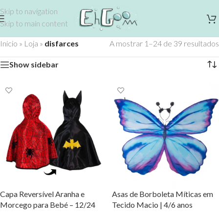
Skip to navigation
Skip to main content
Início
»
Loja
»
disfarces
A mostrar 1–24 de 39 resultados
Show sidebar
Capa Reversível Aranha e
Asas de Borboleta Míticas em
Morcego para Bebé – 12/24
Tecido Macio | 4/6 anos
Meses