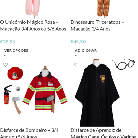
O Unicórnio Mágico Rosa –
Dinossauro Triceratops –
Macacão 3/4 Anos ou 5/6 Anos
Macacão 3/4 Anos
€
38,95
€
45,50
VER OPÇÕES
ADICIONAR
Disfarce de Bombeiro – 3/4
Disfarce de Aprendiz de
Anos ou 5/6 Anos
Mágico Capa, Óculos e Varinha