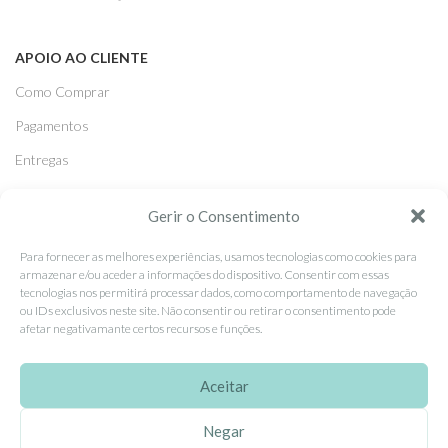
APOIO AO CLIENTE
Como Comprar
Pagamentos
Entregas
Trocas e Devoluções
Gerir o Consentimento
SEGUE-NOS
Para fornecer as melhores experiências, usamos tecnologias como cookies para
armazenar e/ou aceder a informações do dispositivo. Consentir com essas
Facebook
tecnologias nos permitirá processar dados, como comportamento de navegação
ou IDs exclusivos neste site. Não consentir ou retirar o consentimento pode
Instagram
afetar negativamante certos recursos e funções.
Pinterest
Aceitar
X
Linkedin
Negar