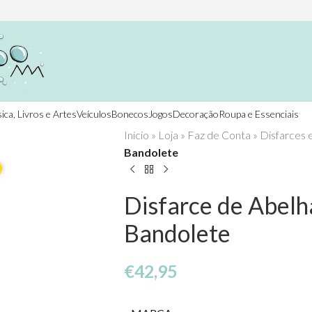
ica, Livros e Artes
Veículos
Bonecos
Jogos
Decoração
Roupa e Essenciais
Início
»
Loja
»
Faz de Conta
»
Disfarces 
Bandolete
Disfarce de Abelh
Bandolete
€
42,95