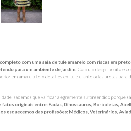
completo com uma saia de tule amarelo com riscas em preto 
tendo para um ambiente de jardim.
Com um design bonito e conf
perior em amarelo tem detalhes em tule e lantejoulas pretas para 
idade, sabemos que vai ficar alegremente surpreendido porque sã
atos originais entre: Fadas, Dinossauros, Borboletas, Abelh
nos esquecemos das profissões: Médicos, Veterinários, Avia
s durante as suas brincadeiras e não apenas no Carnaval ou no Ha