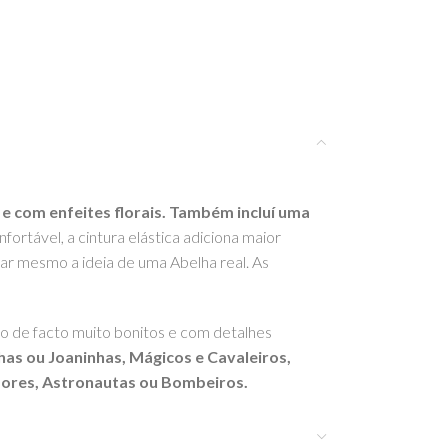
e com enfeites florais. Também incluí uma
ortável, a cintura elástica adiciona maior
dar mesmo a ideia de uma Abelha real. As
o de facto muito bonitos e com detalhes
as ou Joaninhas, Mágicos e Cavaleiros,
dores, Astronautas ou Bombeiros.
lloween.
Garantimos uma utilização destes