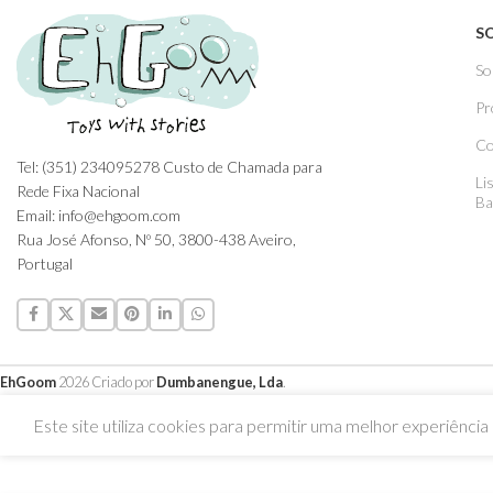
S
So
Pr
Co
Tel: (351) 234095278 Custo de Chamada para
Li
Rede Fixa Nacional
Ba
Email: info@ehgoom.com
Rua José Afonso, Nº 50, 3800-438 Aveiro,
Portugal
EhGoom
2026 Criado por
Dumbanengue, Lda
.
Este site utiliza cookies para permitir uma melhor experiência p