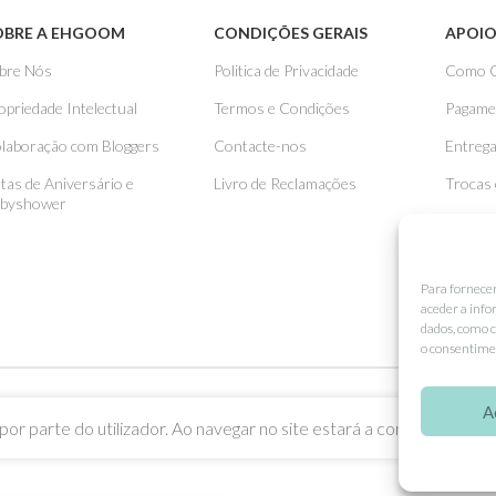
OBRE A EHGOOM
CONDIÇÕES GERAIS
APOIO
bre Nós
Politica de Privacidade
Como 
opriedade Intelectual
Termos e Condições
Pagame
laboração com Bloggers
Contacte-nos
Entreg
stas de Aniversário e
Livro de Reclamações
Trocas
byshower
Para fornece
aceder a info
dados, como c
o consentimen
A
or parte do utilizador. Ao navegar no site estará a consentir a sua u