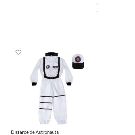
gas à imaginação e às brincadeiras de faz
Disfarce de Astronauta
NOVO