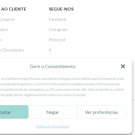
 AO CLIENTE
SEGUE-NOS
Comprar
Facebook
ntos
Instagram
as
Pinterest
 e Devoluções
X
Linkedin
Gerir o Consentimento
r as melhores experiências, usamos tecnologias como cookies para armazenar e/ou
rmações do dispositivo. Consentir com essas tecnologias nos permitirá processar
omportamento de navegação ou IDs exclusivos neste site. Não consentir ou retirar
to pode afetar negativamante certos recursos e funções.
ceitar
Negar
Ver preferências
tilização.
MORE INFO
ACCEPT
Política de Privacidade