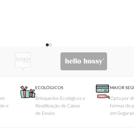
ECOLÓGICOS
MAIOR SE
com
Brinquedos Ecológicos e
Opta por di
ade e
Reutilização de Caixas
formas de 
de Envios
em Seguran