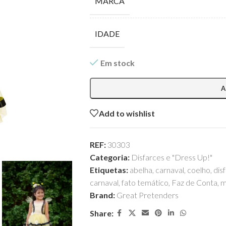
MARCA
IDADE
Em stock
A
Add to wishlist
REF:
30303
Categoria:
Disfarces e "Dress Up!"
Etiquetas:
abelha
,
carnaval
,
coelho
,
dis
carnaval
,
fato temático
,
Faz de Conta
,
m
Brand:
Great Pretenders
Share: