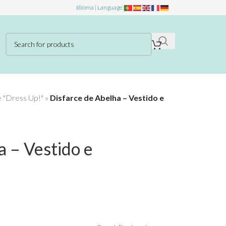
Idioma | Language:
e "Dress Up!"
»
Disfarce de Abelha – Vestido e
a – Vestido e