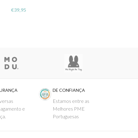
Capa Preguiça 
€
39,95
€
39,95
GURANÇA
DE CONFIANÇA
versas
Estamos entre as
pagamento e
Melhores PME
ça.
Portuguesas