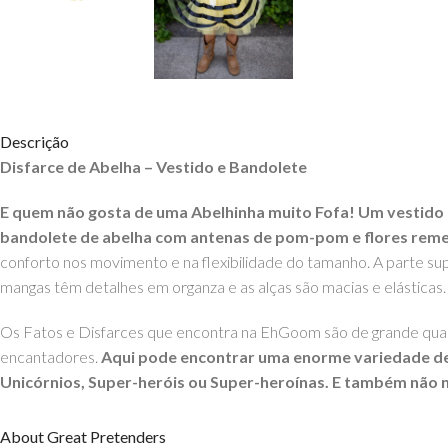
Descrição
Disfarce de Abelha – Vestido e Bandolete
E quem não gosta de uma Abelhinha muito Fofa! Um vestido 
bandolete de abelha com antenas de pom-pom e flores reme
conforto nos movimento e na flexibilidade do tamanho. A parte su
mangas têm detalhes em organza e as alças são macias e elásticas.
Os Fatos e Disfarces que encontra na EhGoom são de grande qual
encantadores.
Aqui pode encontrar uma enorme variedade de f
Unicórnios,
Super-heróis ou
Super-heroínas
. E também não 
Pela nossa experiência todas as Crianças ADORAM vestir disfarce
About Great Pretenders