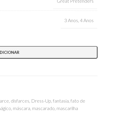
Great Pretenders
3 Anos
,
4 Anos
DICIONAR
farce
,
disfarces
,
Dress-Up
,
fantasia
,
fato de
ágico
,
máscara
,
mascarado
,
mascarilha