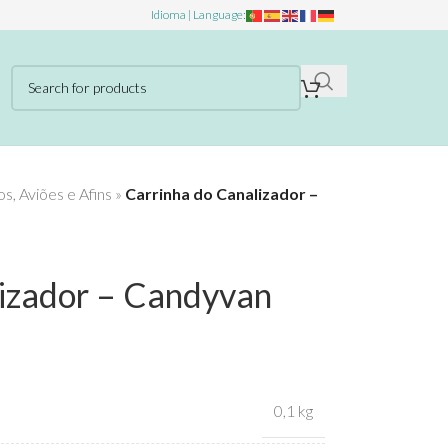
Idioma | Language:
s, Aviões e Afins
»
Carrinha do Canalizador –
lizador – Candyvan
0,1 kg