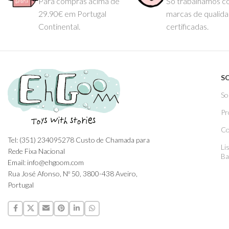
Para compras acima de
Só trabalhamos 
29.90€ em Portugal
marcas de qualid
Continental.
certificadas.
S
So
Pr
Co
Tel: (351) 234095278 Custo de Chamada para
Li
Rede Fixa Nacional
Ba
Email: info@ehgoom.com
Rua José Afonso, Nº 50, 3800-438 Aveiro,
Portugal