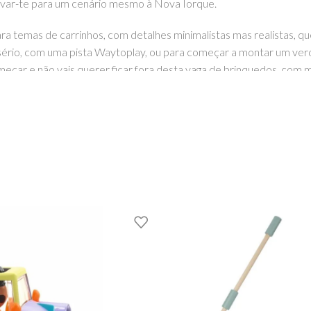
 levar-te para um cenário mesmo à Nova Iorque.
ara temas de carrinhos, com detalhes minimalistas mas realistas, q
r a sério, com uma pista Waytoplay, ou para começar a montar um v
eçar e não vais querer ficar fora desta vaga de brinquedos, com mu
isponíveis em vários tamanhos.