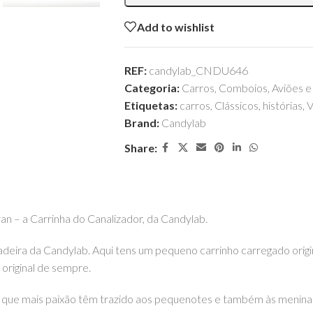
Add to wishlist
REF:
candylab_CNDU646
Categoria:
Carros, Comboios, Aviões e 
Etiquetas:
carros
,
Clássicos
,
histórias
,
V
Brand:
Candylab
Share:
n – a Carrinha do Canalizador, da Candylab.
ira da Candylab. Aqui tens um pequeno carrinho carregado original
s original de sempre.
que mais paixão têm trazido aos pequenotes e também às meninas. E