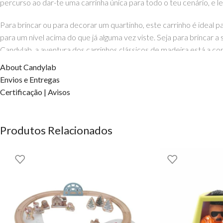
percurso ao dar-te uma carrinha única para todo o teu cenário, e
Para brincar ou para decorar um quartinho, este carrinho é ideal p
para um nível acima do que já alguma vez viste. Seja para brinca
Candylab, a aventura dos carrinhos clássicos de madeira está a com
About Candylab
Junta-lhe outros carrinhos da Candylab que temos pela EhGoom, d
Envios e Entregas
Certificação | Avisos
Material: Madeira
Idade: Maiores de 3
Medidas: 8.5 cm x 4 cm x 6.6 cm
Produtos Relacionados