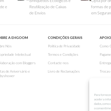
com
Brinquedos Ecológicos e
Opta por di
ade e
Reutilização de Caixas
formas de 
de Envios
em Seguran
OBRE A EHGOOM
CONDIÇÕES GERAIS
APOIO
bre Nós
Politica de Privacidade
Como 
opriedade Intelectual
Termos e Condições
Pagame
laboração com Bloggers
Contacte-nos
Entreg
stas de Aniversário e
Livro de Reclamações
Trocas
byshower
Para fornece
aceder a info
dados, como c
o consentimen