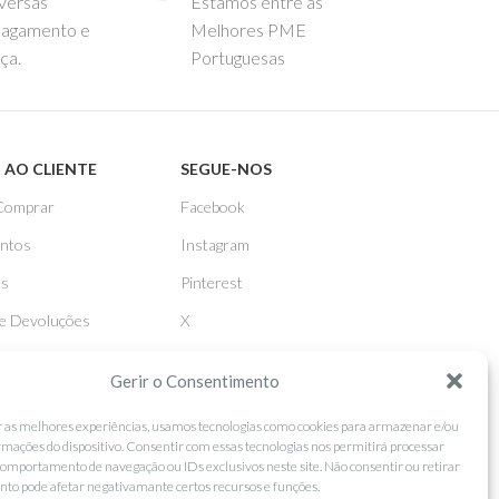
versas
Estamos entre as
pagamento e
Melhores PME
ça.
Portuguesas
 AO CLIENTE
SEGUE-NOS
Comprar
Facebook
ntos
Instagram
as
Pinterest
 e Devoluções
X
Linkedin
Gerir o Consentimento
r as melhores experiências, usamos tecnologias como cookies para armazenar e/ou
rmações do dispositivo. Consentir com essas tecnologias nos permitirá processar
omportamento de navegação ou IDs exclusivos neste site. Não consentir ou retirar
to pode afetar negativamante certos recursos e funções.