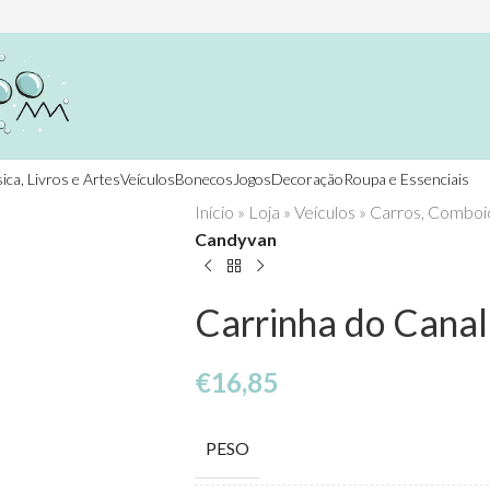
ica, Livros e Artes
Veículos
Bonecos
Jogos
Decoração
Roupa e Essenciais
Início
»
Loja
»
Veículos
»
Carros, Comboio
Candyvan
Carrinha do Cana
€
16,85
PESO