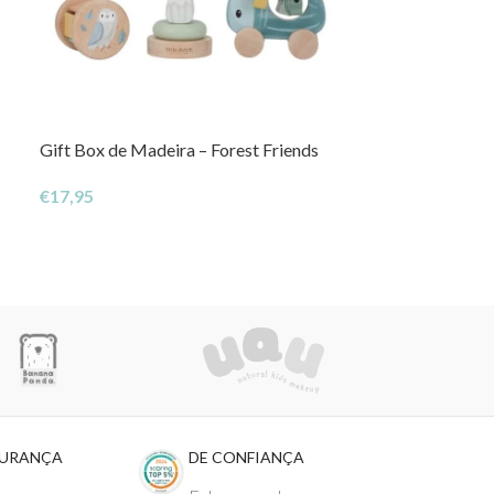
Gift Box de Madeira – Forest Friends
Comboio de Emp
FSC
€
17,95
€
24,95
GURANÇA
DE CONFIANÇA