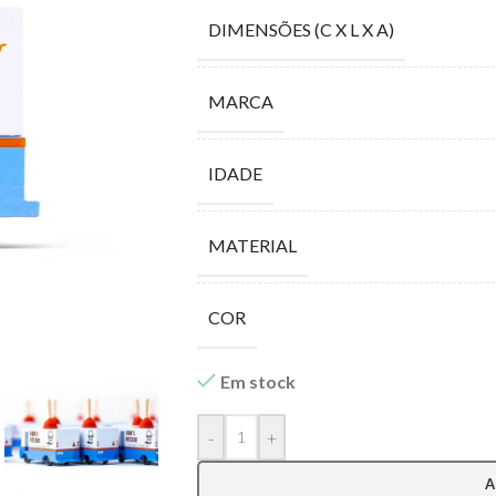
DIMENSÕES (C X L X A)
MARCA
IDADE
MATERIAL
COR
Em stock
-
+
A