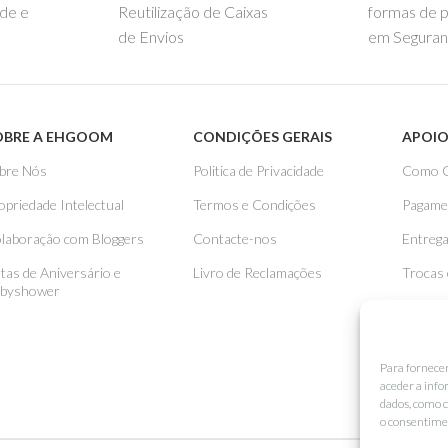
ade e
Reutilização de Caixas
formas de 
de Envios
em Seguran
OBRE A EHGOOM
CONDIÇÕES GERAIS
APOIO
bre Nós
Politica de Privacidade
Como 
opriedade Intelectual
Termos e Condições
Pagame
laboração com Bloggers
Contacte-nos
Entreg
stas de Aniversário e
Livro de Reclamações
Trocas
byshower
Para fornece
aceder a info
dados, como c
o consentimen