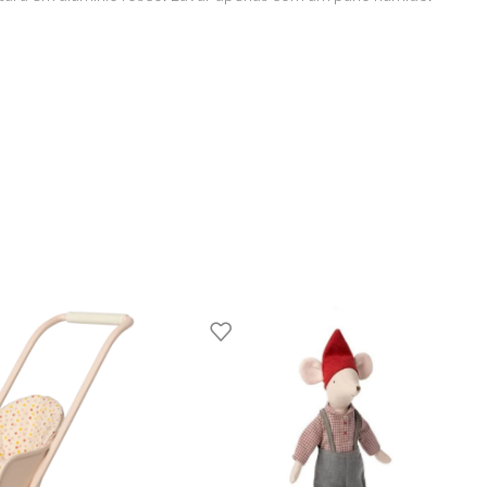
a 11cm.
tura 55cm.
OYS WITH STORIES®