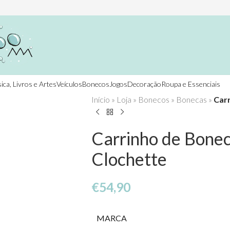
ica, Livros e Artes
Veículos
Bonecos
Jogos
Decoração
Roupa e Essenciais
Início
»
Loja
»
Bonecos
»
Bonecas
»
Carr
Carrinho de Bonec
Clochette
€
54,90
MARCA