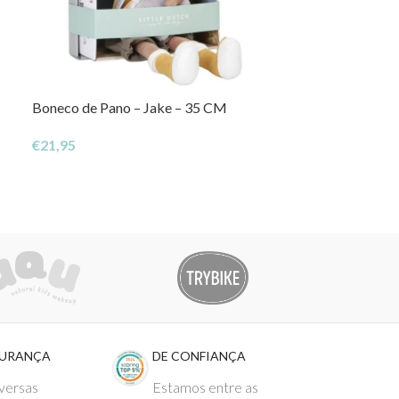
Boneco de Pano – Jake – 35 CM
Torre com Gato
€
21,95
€
42,50
GURANÇA
DE CONFIANÇA
versas
Estamos entre as