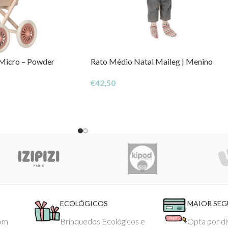
 Micro – Powder
Rato Médio Natal Maileg | Menino
€
42,50
ECOLÓGICOS
MAIOR SE
com
Brinquedos Ecológicos e
Opta por di