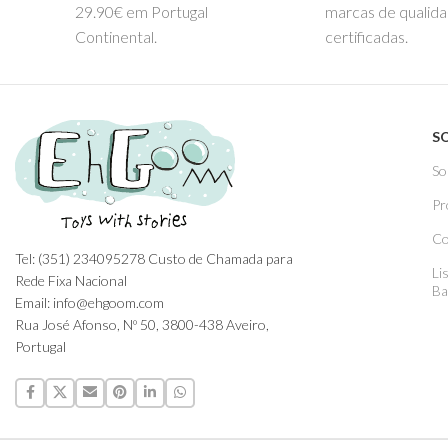
29.90€ em Portugal
marcas de qualid
Continental.
certificadas.
S
So
Pr
Co
Tel: (351) 234095278 Custo de Chamada para
Li
Rede Fixa Nacional
Ba
Email: info@ehgoom.com
Rua José Afonso, Nº 50, 3800-438 Aveiro,
Portugal