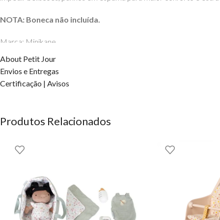
NOTA: Boneca não incluída.
Marca: Minikane
Material: Algodão e aço
About Petit Jour
Dimensões dobradas: Comprimento 63cm x Largura 11cm x Altur
Envios e Entregas
Dimensões desdobradas: Comprimento 42cm x Largura 28cm x Al
Certificação | Avisos
Idade: a partir dos 3 anos
Minikane®
Produtos Relacionados
DIREITOS DOS CONTEÚDOS RESERVADOS À EHGOOM – T