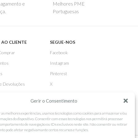
pagamento e
Melhores PME
ça.
Portuguesas
 AO CLIENTE
SEGUE-NOS
Comprar
Facebook
ntos
Instagram
as
Pinterest
 e Devoluções
X
Linkedin
Gerir o Consentimento
r as melhores experiências, usamos tecnologias como cookies para armazenar e/ou
rmações do dispositivo. Consentir com essas tecnologias nos permitirá processar
omportamento de navegação ou IDs exclusivos neste site. Não consentir ou retirar
to pode afetar negativamante certos recursos e funções.