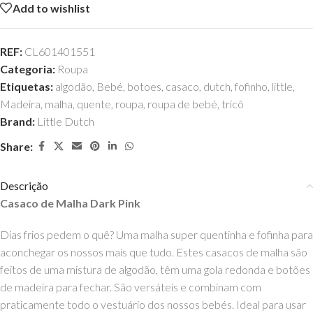
Add to wishlist
REF:
CL601401551
Categoria:
Roupa
Etiquetas:
algodão
,
Bebé
,
botoes
,
casaco
,
dutch
,
fofinho
,
little
,
Madeira
,
malha
,
quente
,
roupa
,
roupa de bebé
,
tricô
Brand:
Little Dutch
Share:
Descrição
Casaco de Malha Dark Pink
Dias frios pedem o quê? Uma malha super quentinha e fofinha para
aconchegar os nossos mais que tudo. Estes casacos de malha são
feitos de uma mistura de algodão, têm uma gola redonda e botões
de madeira para fechar. São versáteis e combinam com
praticamente todo o vestuário dos nossos bebés. Ideal para usar