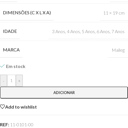
DIMENSÕES (C X L X A)
11 × 19 cm
IDADE
3 Anos
,
4 Anos
,
5 Anos
,
6 Anos
,
7 Anos
MARCA
Maileg
Em stock
-
+
ADICIONAR
Add to wishlist
REF:
11-0101-00