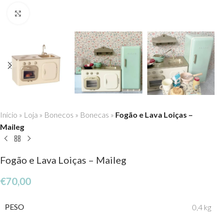
Click to enlarge
Início
»
Loja
»
Bonecos
»
Bonecas
»
Fogão e Lava Loiças –
Maileg
Fogão e Lava Loiças – Maileg
€
70,00
PESO
0,4 kg