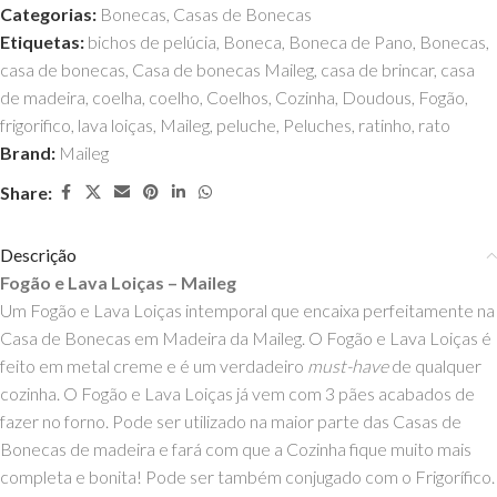
Categorias:
Bonecas
,
Casas de Bonecas
Etiquetas:
bichos de pelúcia
,
Boneca
,
Boneca de Pano
,
Bonecas
,
casa de bonecas
,
Casa de bonecas Maileg
,
casa de brincar
,
casa
de madeira
,
coelha
,
coelho
,
Coelhos
,
Cozinha
,
Doudous
,
Fogão
,
frigorifico
,
lava loiças
,
Maileg
,
peluche
,
Peluches
,
ratinho
,
rato
Brand:
Maileg
Share:
Descrição
Fogão e Lava Loiças – Maileg
Um Fogão e Lava Loiças intemporal que
encaixa perfeitamente na
Casa de Bonecas em Madeira da Maileg. O Fogão e Lava Loiças é
feito em metal creme e é um verdadeiro
must-have
de qualquer
cozinha. O Fogão e Lava Loiças já vem com 3 pães acabados de
fazer ​​no forno.
Pode ser utilizado na maior parte das Casas de
Bonecas de madeira e fará com que a Cozinha fique muito mais
completa e bonita! Pode ser também conjugado com o Frigorífico.