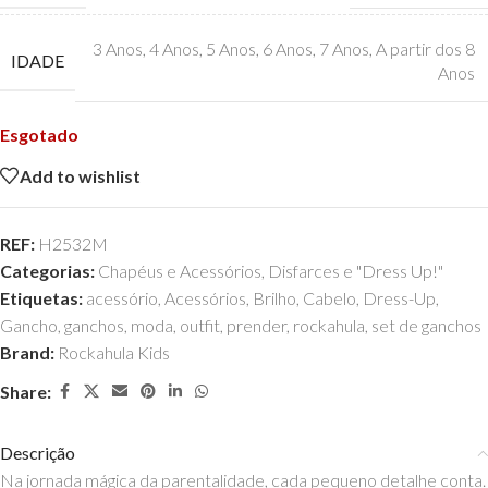
3 Anos
,
4 Anos
,
5 Anos
,
6 Anos
,
7 Anos
,
A partir dos 8
IDADE
Anos
Esgotado
Add to wishlist
REF:
H2532M
Categorias:
Chapéus e Acessórios
,
Disfarces e "Dress Up!"
Etiquetas:
acessório
,
Acessórios
,
Brilho
,
Cabelo
,
Dress-Up
,
Gancho
,
ganchos
,
moda
,
outfit
,
prender
,
rockahula
,
set de ganchos
Brand:
Rockahula Kids
Share:
Descrição
Na jornada mágica da parentalidade, cada pequeno detalhe conta.