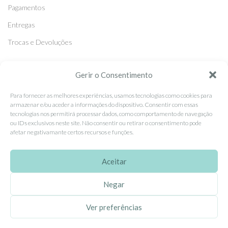
Pagamentos
Entregas
Trocas e Devoluções
SEGUE-NOS
Gerir o Consentimento
Facebook
Para fornecer as melhores experiências, usamos tecnologias como cookies para
armazenar e/ou aceder a informações do dispositivo. Consentir com essas
Instagram
tecnologias nos permitirá processar dados, como comportamento de navegação
ou IDs exclusivos neste site. Não consentir ou retirar o consentimento pode
Pinterest
afetar negativamante certos recursos e funções.
X
Aceitar
Linkedin
Negar
EhGoom
2026 Criado por
Dumbanengue, Lda
.
Ver preferências