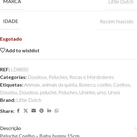
MARCA
Little Dutch
IDADE
Recém Nascido
Esgotado
Add to wishlist
REF:
LD8850
Categorias:
Doudous
,
Peluches
,
Rocas e Mordedores
Etiquetas:
Animais
,
animais da quinta
,
Boneco
,
coelho
,
Coelhos
,
Doudou
,
Doudous
,
peluche
,
Peluches
,
Ursinho
,
urso
,
Ursos
Brand:
Little Dutch
Share:
Descrição
Peluche Coelho – Baby bunny 15cm