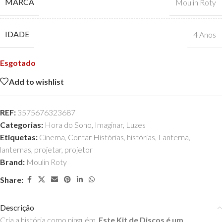
MARCA
Moulin Roty
IDADE
4 Anos
Esgotado
Add to wishlist
REF:
3575676323687
Categorias:
Hora do Sono
,
Imaginar
,
Luzes
Etiquetas:
Cinema
,
Contar Histórias
,
histórias
,
Lanterna
,
lanternas
,
projetar
,
projetor
Brand:
Moulin Roty
Share:
Descrição
Cria a história como ninguém.
Este Kit de Discos é um