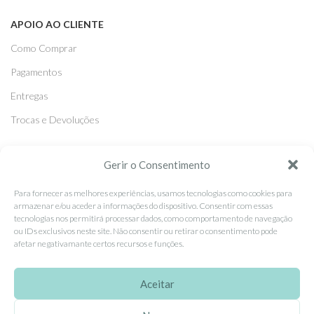
APOIO AO CLIENTE
Como Comprar
Pagamentos
Entregas
Trocas e Devoluções
Gerir o Consentimento
SEGUE-NOS
Facebook
Para fornecer as melhores experiências, usamos tecnologias como cookies para
armazenar e/ou aceder a informações do dispositivo. Consentir com essas
Instagram
tecnologias nos permitirá processar dados, como comportamento de navegação
ou IDs exclusivos neste site. Não consentir ou retirar o consentimento pode
Pinterest
afetar negativamante certos recursos e funções.
X
Aceitar
Linkedin