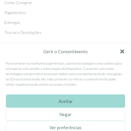
Como Comprar
Pagamentos
Entregas
Trocas e Devoluções
SEGUE-NOS
Gerir o Consentimento
Facebook
Para fornecer as melhores experiências, usamos tecnologias como cookies para
armazenar e/ou aceder a informações do dispositivo. Consentir com essas
Instagram
tecnologias nos permitirá processar dados, como comportamento de navegação
ou IDs exclusivos neste site. Não consentir ou retirar o consentimento pode
Pinterest
afetar negativamante certos recursos e funções.
X
Linkedin
Aceitar
Negar
EhGoom
2026 Criado por
Dumbanengue, Lda
.
Ver preferências