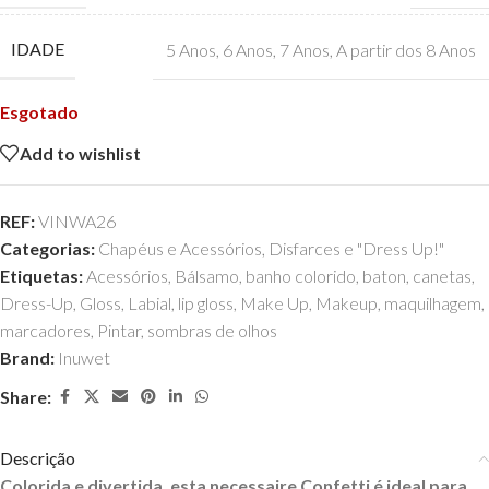
IDADE
5 Anos
,
6 Anos
,
7 Anos
,
A partir dos 8 Anos
Esgotado
Add to wishlist
REF:
VINWA26
Categorias:
Chapéus e Acessórios
,
Disfarces e "Dress Up!"
Etiquetas:
Acessórios
,
Bálsamo
,
banho colorido
,
baton
,
canetas
,
Dress-Up
,
Gloss
,
Labial
,
lip gloss
,
Make Up
,
Makeup
,
maquilhagem
,
marcadores
,
Pintar
,
sombras de olhos
Brand:
Inuwet
Share:
Descrição
Colorida e divertida, esta necessaire Confetti é ideal para