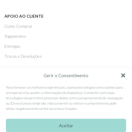
APOIO AO CLIENTE
Como Comprar
Pagamentos
Entregas
Trocas e Devoluções
SEGUE-NOS
Gerir o Consentimento
Facebook
Para fornecer as melhores experiências, usamos tecnologias como cookies para
armazenar e/ou aceder a informações do dispositivo. Consentir com essas
Instagram
tecnologias nos permitirá processar dados, como comportamento de navegação
ou IDs exclusivos neste site. Não consentir ou retirar o consentimento pode
Pinterest
afetar negativamante certos recursos e funções.
X
Linkedin
Aceitar