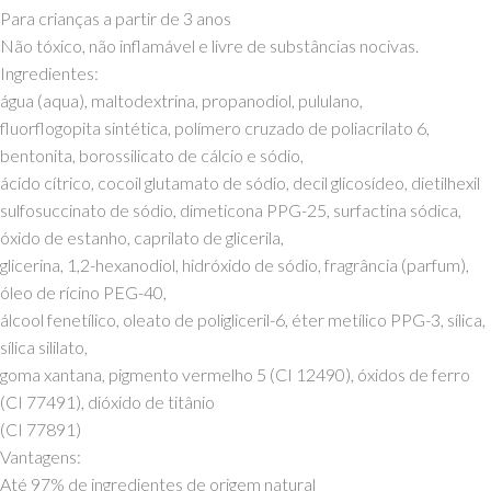
Para crianças a partir de 3 anos
Não tóxico, não inflamável e livre de substâncias nocivas.
Ingredientes:
água (aqua), maltodextrina, propanodiol, pululano,
fluorflogopita sintética, polímero cruzado de poliacrilato 6,
bentonita, borossilicato de cálcio e sódio,
ácido cítrico, cocoil glutamato de sódio, decil glicosídeo, dietilhexil
sulfosuccinato de sódio, dimeticona PPG-25, surfactina sódica,
óxido de estanho, caprilato de glicerila,
glicerina, 1,2-hexanodiol, hidróxido de sódio, fragrância (parfum),
óleo de rícino PEG-40,
álcool fenetílico, oleato de poligliceril-6, éter metílico PPG-3, sílica,
sílica sililato,
goma xantana, pigmento vermelho 5 (CI 12490), óxidos de ferro
(CI 77491), dióxido de titânio
(CI 77891)
Vantagens:
Até 97% de ingredientes de origem natural