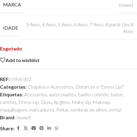
MARCA
Inuwet
3 Anos
,
4 Anos
,
5 Anos
,
6 Anos
,
7 Anos
,
A partir dos 8
IDADE
Anos
Esgotado
Add to wishlist
REF:
VINKV02
Categorias:
Chapéus e Acessórios
,
Disfarces e "Dress Up!"
Etiquetas:
Acessórios
,
autocolantes
,
banho colorido
,
baton
,
canetas
,
Dress-Up
,
Gloss
,
lip gloss
,
Make Up
,
Makeup
,
maquilhagem
,
marcadores
,
Pintar
,
sombras de olhos
,
verniz
Brand:
Inuwet
Share: