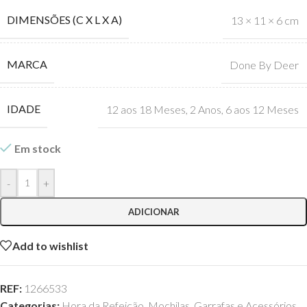
DIMENSÕES (C X L X A)
13 × 11 × 6 cm
MARCA
Done By Deer
IDADE
12 aos 18 Meses
,
2 Anos
,
6 aos 12 Meses
Em stock
-
+
ADICIONAR
Add to wishlist
REF:
1266533
Categorias:
Hora da Refeição
,
Mochilas, Garrafas e Acessórios