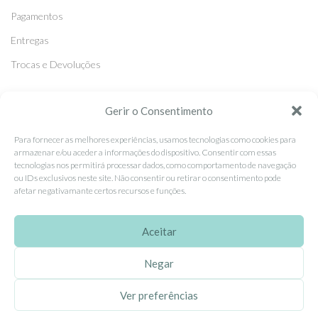
Pagamentos
Entregas
Trocas e Devoluções
SEGUE-NOS
Gerir o Consentimento
Facebook
Para fornecer as melhores experiências, usamos tecnologias como cookies para
armazenar e/ou aceder a informações do dispositivo. Consentir com essas
Instagram
tecnologias nos permitirá processar dados, como comportamento de navegação
ou IDs exclusivos neste site. Não consentir ou retirar o consentimento pode
Pinterest
afetar negativamante certos recursos e funções.
X
Linkedin
Aceitar
Negar
EhGoom
2026 Criado por
Dumbanengue, Lda
.
Ver preferências