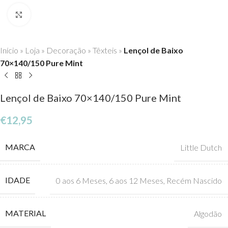
Click to enlarge
Início
»
Loja
»
Decoração
»
Têxteis
»
Lençol de Baixo
70×140/150 Pure Mint
Lençol de Baixo 70×140/150 Pure Mint
€
12,95
MARCA
Little Dutch
IDADE
0 aos 6 Meses
,
6 aos 12 Meses
,
Recém Nascido
MATERIAL
Algodão