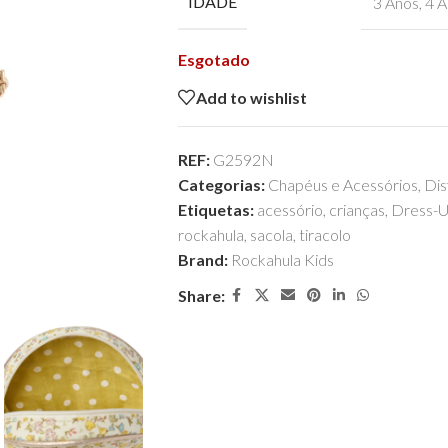
IDADE
3 Anos
,
4 A
Esgotado
Add to wishlist
REF:
G2592N
Categorias:
Chapéus e Acessórios
,
Dis
Etiquetas:
acessório
,
crianças
,
Dress-
rockahula
,
sacola
,
tiracolo
Brand:
Rockahula Kids
Share: