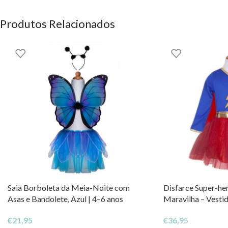
Rockahula Kids
Produtos Relacionados
DIREITOS DOS CONTEÚDOS ESTÃO RESERVADOS À EHGO
Saia Borboleta da Meia-Noite com
Disfarce Super-he
Asas e Bandolete, Azul | 4–6 anos
Maravilha – Vesti
€
21,95
€
36,95