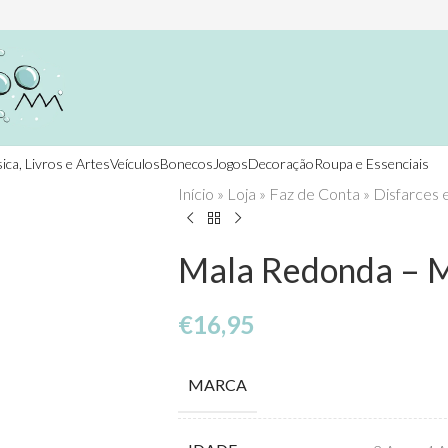
ica, Livros e Artes
Veículos
Bonecos
Jogos
Decoração
Roupa e Essenciais
Início
»
Loja
»
Faz de Conta
»
Disfarces 
Mala Redonda – M
€
16,95
MARCA