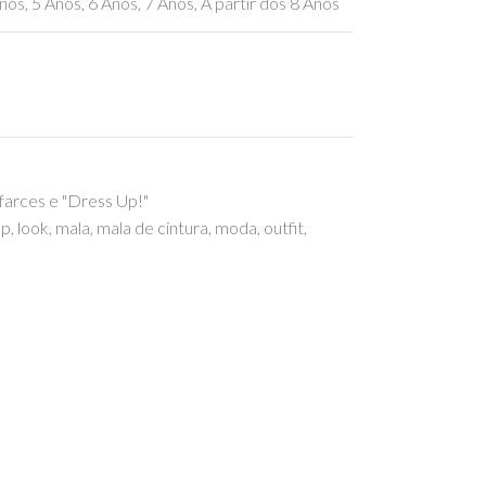
nos
,
5 Anos
,
6 Anos
,
7 Anos
,
A partir dos 8 Anos
farces e "Dress Up!"
Up
,
look
,
mala
,
mala de cintura
,
moda
,
outfit
,