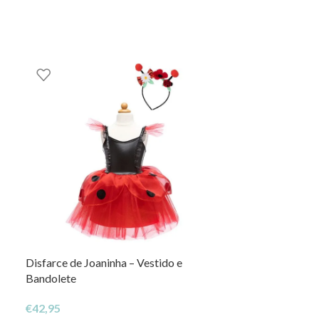
Disfarce de Joaninha – Vestido e
Disfarce de As
Bandolete
€
39,95
€
42,95