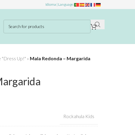
Idioma | Language:
e "Dress Up!"
»
Mala Redonda – Margarida
argarida
Rockahula Kids