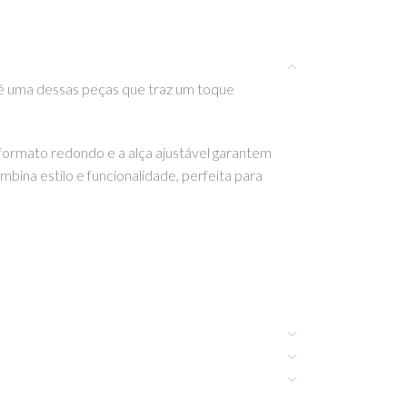
 é uma dessas peças que traz um toque
 formato redondo e a alça ajustável garantem
bina estilo e funcionalidade, perfeita para
outros artigos incríveis da Rockahula Kids