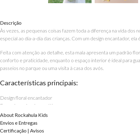
Descrição
Às vezes, as pequenas coisas fazem toda a diferença na vida dos
especial ao dia-a-dia das crianças. Com um design encantador, ela
Feita com atenção ao detalhe, esta mala apresenta um padrão flora
conforto e praticidade, enquanto o espaço interior é ideal para g
passeios no parque ou uma visita à casa dos avós.
Características principais:
Design floral encantador
Formato redondo e prático
Alça ajustável para maior conforto
About Rockahula Kids
Espaço interior ideal para pequenos objetos
Envios e Entregas
Oferece às crianças a oportunidade de explorar o mundo à sua man
Certificação | Avisos
aqui na EhGoom.