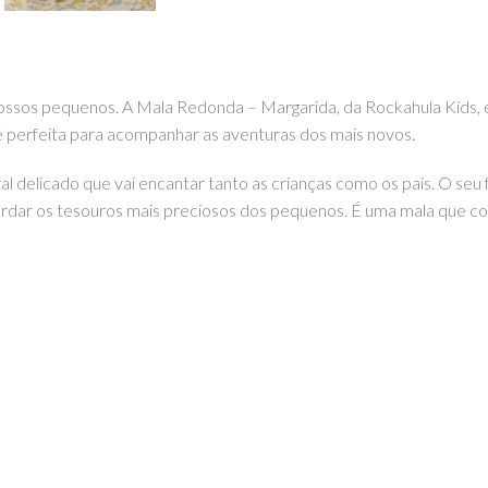
 nossos pequenos. A Mala Redonda – Margarida, da Rockahula Kids,
 é perfeita para acompanhar as aventuras dos mais novos.
l delicado que vai encantar tanto as crianças como os pais. O seu
uardar os tesouros mais preciosos dos pequenos. É uma mala que com
eira, com um toque de elegância e charme. Podes encontrar este e 