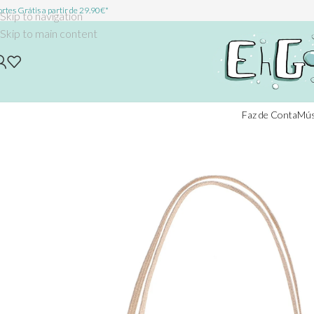
rtes Grátis a partir de 29.90€*
Skip to navigation
Skip to main content
Faz de Conta
Mús