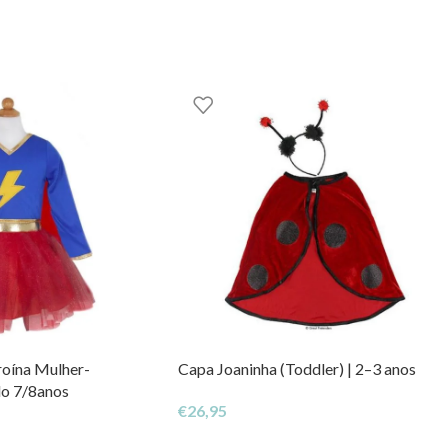
OM – TOYS WITH
STORIES®️
roína Mulher-
Capa Joaninha (Toddler) | 2–3 anos
do 7/8anos
€
26,95