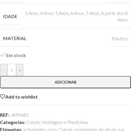
3 Anos
,
4 Anos
,
5 Anos
,
6 Anos
,
7 Anos
,
A partir dos 8
IDADE
Anos
MATERIAL
Plástico
Em stock
-
+
ADICIONAR
Add to wishlist
REF:
JA99681
Categorias:
Colorir
,
Moldagem e Plasticinas
Etiquetas:
actividades
,
cera
,
Colorir
,
criatividade
,
giz
,
giz de rua
,