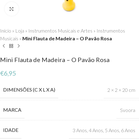
Click to enlarge
Início
»
Loja
»
Instrumentos Musicais e Artes
»
Instrumentos
Musicais
»
Mini Flauta de Madeira – O Pavão Rosa
Mini Flauta de Madeira – O Pavão Rosa
€
6,95
DIMENSÕES (C X L X A)
2 × 2 × 20 cm
MARCA
Svoora
IDADE
3 Anos
,
4 Anos
,
5 Anos
,
6 Anos