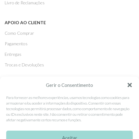
Livro de Reclamações
APOIO AO CLIENTE
Como Comprar
Pagamentos
Entregas
Trocas e Devoluções
SEGUE-NOS
Gerir o Consentimento
Facebook
Para fornecer as melhores experiências, usamos tecnologias como cookies para
armazenar e/ou aceder a informações do dispositivo. Consentir com essas
Instagram
tecnologias nos permitirá processar dados, como comportamento de navegação
ou IDs exclusivos neste site. Não consentir ou retirar o consentimento pode
Pinterest
afetar negativamante certos recursos e funções.
X
Linkedin
Aceitar