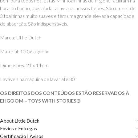
bom para todos nós, Estas Mini Toalhinhas de Higiene facilitam na
hora do banho, pois ajudar a lavra os nossos bebés. São um set de
3 toalhinhas muito suaves e têm uma grande elevada capacidade
de absorção. São indispensáveis.
Marca: Little Dutch
Material: 100% algodão
Dimensões: 21 x 14 cm
Laváveis na máquina de lavar até 30º
OS DIREITOS DOS CONTEÚDOS ESTÃO RESERVADOS À
EHGOOM – TOYS WITH STORIES®️
About Little Dutch
Envios e Entregas
Certificação | Avisos