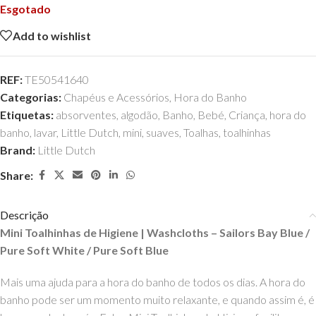
Esgotado
Add to wishlist
REF:
TE50541640
Categorias:
Chapéus e Acessórios
,
Hora do Banho
Etiquetas:
absorventes
,
algodão
,
Banho
,
Bebé
,
Criança
,
hora do
banho
,
lavar
,
Little Dutch
,
mini
,
suaves
,
Toalhas
,
toalhinhas
Brand:
Little Dutch
Share:
Descrição
Mini Toalhinhas de Higiene | Washcloths – Sailors Bay Blue /
Pure Soft White / Pure Soft Blue
Mais uma ajuda para a hora do banho de todos os dias. A hora do
banho pode ser um momento muito relaxante, e quando assim é, é