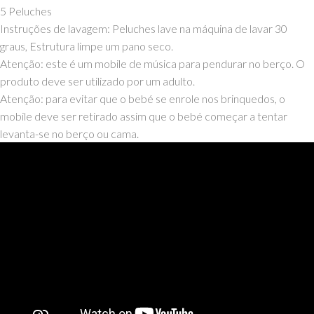
5 Peluches
Instruções de lavagem: Peluches lave na máquina de lavar 30
graus, Estrutura limpe um pano seco.
Atenção: este é um mobile de música para pendurar no berço. O
produto deve ser utilizado por um adulto.
Atenção: para evitar que o bebé se enrole nos brinquedos, o
mobile deve ser retirado assim que o bebé começar a tentar
levanta-se no berço ou cama.