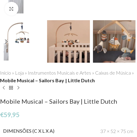
Click to enlarge
Início
»
Loja
»
Instrumentos Musicais e Artes
»
Caixas de Música
»
Mobile Musical – Sailors Bay | Little Dutch
Mobile Musical – Sailors Bay | Little Dutch
€
59,95
DIMENSÕES (C X L X A)
37 × 52 × 75 cm