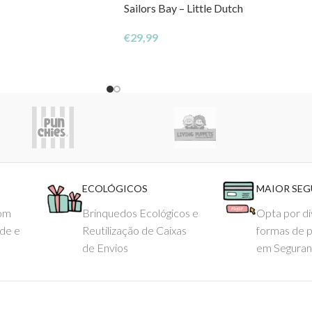
Sailors Bay – Little Dutch
€
29,99
ECOLÓGICOS
MAIOR SE
com
Brinquedos Ecológicos e
Opta por di
ade e
Reutilização de Caixas
formas de 
de Envios
em Seguran