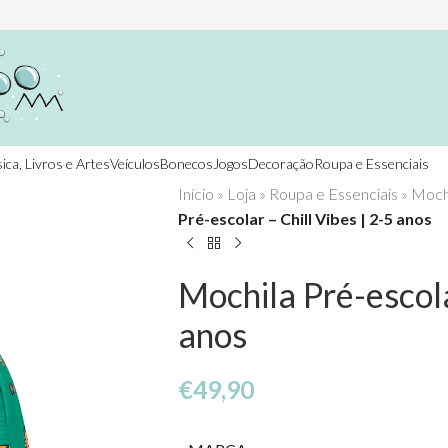
ica, Livros e Artes
Veículos
Bonecos
Jogos
Decoração
Roupa e Essenciais
Início
»
Loja
»
Roupa e Essenciais
»
Mochi
Pré-escolar – Chill Vibes | 2-5 anos
Mochila Pré-escola
anos
€
49,90