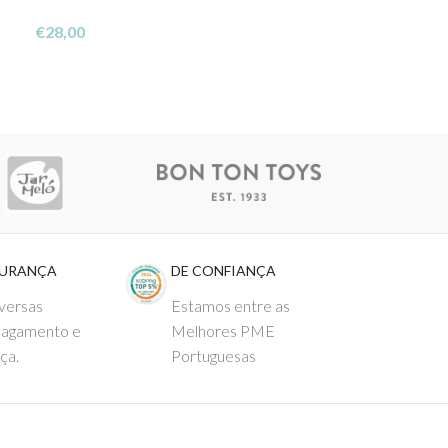
Estojo Escolar 
€
28,00
€
9,95
GURANÇA
DE CONFIANÇA
versas
Estamos entre as
pagamento e
Melhores PME
ça.
Portuguesas