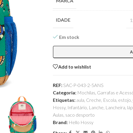
MARCA
IDADE
1
Em stock
A
Add to wishlist
REF:
SAC-P-043-2-5ANS
Categoria:
Mochilas, Garrafas e Acess
Etiquetas:
aula
,
Creche
,
Escola
,
estojo
,
Hossy
,
Infantário
,
Lanche
,
Lancheira
,
láp
Aulas
,
saco desporto
Brand:
Hello Hossy
Share: