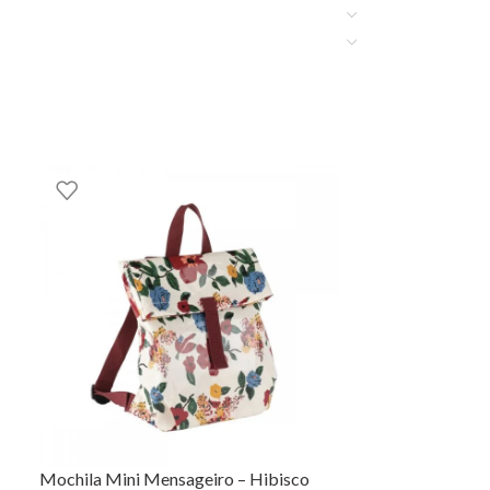
acolchoado (conforto). Clipe de peito ajustável
de alta qualidade e de tamanho grande. Tecido
sy aqui na EhGoom, tal como lancheiras e
Mochila Mini Mensageiro – Hibisco
NOVO