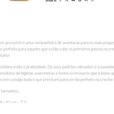
mples acessório é uma companheira de aventuras para os mais peque
ente perfeito para aqueles que estão a dar os primeiros passos na c
tário!
 combina estilo e praticidade. Os seus padrões vibrantes e a suavida
produtos de higiene, a lancheiras e todos os tesouros que o bebé q
 levem consigo tudo o que precisam para um dia perfeito na creche
2 tamanhos:
 9 x 31 cm – 7,3 L
ernos A4. –
30 x 12 x 38 cm – 15 L