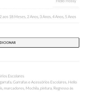
Hello Hossy
2 aos 18 Meses
,
2 Anos
,
3 Anos
,
4 Anos
,
5 Anos
DICIONAR
órios Escolares
garrafa
,
Garrafas e Acessórios Escolares
,
Hello
is
,
marcadores
,
Mochila
,
pintura
,
Regresso às