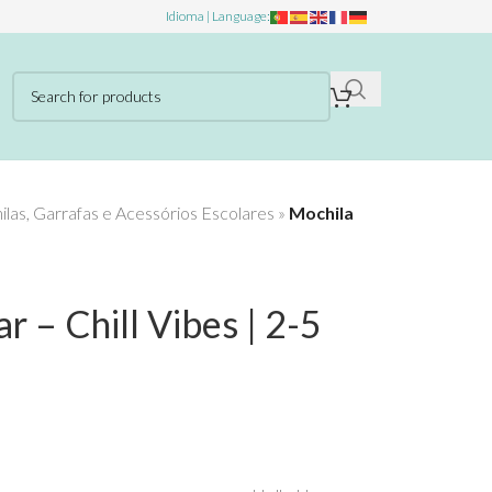
Idioma | Language:
las, Garrafas e Acessórios Escolares
»
Mochila
r – Chill Vibes | 2-5