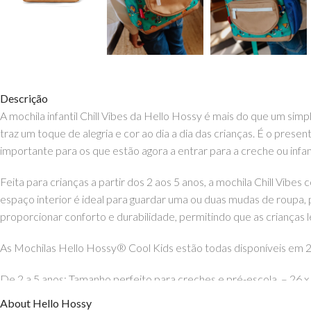
Descrição
A mochila infantil Chill Vibes da Hello Hossy é mais do que um si
traz um toque de alegria e cor ao dia a dia das crianças. É o pres
importante para os que estão agora a entrar para a creche ou infan
Feita para crianças a partir dos 2 aos 5 anos, a mochila Chill Vibes
espaço interior é ideal para guardar uma ou duas mudas de roupa, 
proporcionar conforto e durabilidade, permitindo que as crianças
As Mochilas Hello Hossy® Cool Kids estão todas disponíveis em 
De 2 a 5 anos: Tamanho perfeito para creches e pré-escola. –
26 x
A partir de 6 anos: Tamanho ideal para guardar pastas, livros e cad
About Hello Hossy