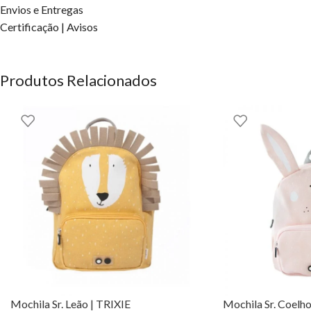
Ecológicas: Feitas de garrafas plásticas recicladas. Acabamentos: 
Envios e Entregas
(para proteger a mochila). Bolso interno para armazenamento. Bols
Certificação | Avisos
repelente à água.
Características principais:
Produtos Relacionados
Design alegre com padrão ou cores lisas mas fibrantes.
Espaço interior amplo para livros e materiais escolares.
Material resistente e fácil de limpar.
Alças ajustáveis para maior conforto.
Com esta mochila cada dia é uma nova aventura à espera de ser viv
estojos do mesmo padrão ou com cores a combinar.
Hello Hossy®
OS DIREITOS DOS CONTEÚDOS ESTÃO RESERVADOS À EH
Mochila Sr. Leão | TRIXIE
Mochila Sr. Coelho