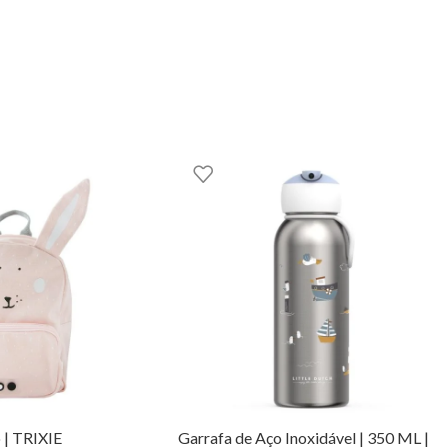
alças ajustáveis, alças acolchoadas (para maior conforto). Encosto 
o externo para garrafa de água. Bolso frontal com zípers. Zípers 
ida. Podes encontrar este e outros artigos incríveis da Hello Hos
GOOM – TOYS WITH STORIES®️
 | TRIXIE
Garrafa de Aço Inoxidável | 350 ML |