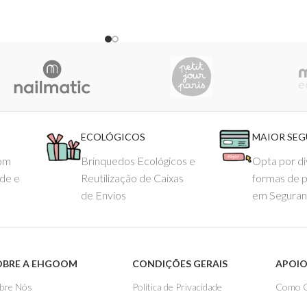
YS WITH STORIES®
ECOLÓGICOS
MAIOR SE
com
Brinquedos Ecológicos e
Opta por di
ade e
Reutilização de Caixas
formas de 
de Envios
em Seguran
OBRE A EHGOOM
CONDIÇÕES GERAIS
APOIO
bre Nós
Politica de Privacidade
Como 