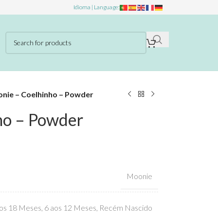
Idioma | Language:
nie – Coelhinho – Powder
ho – Powder
Moonie
os 18 Meses
,
6 aos 12 Meses
,
Recém Nascido