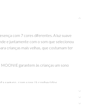
presença com
7 cores diferentes. A luz suave
cende e juntamente com o som que selecionou
ara crianças mais velhas, que costumam ter
do MOONIE garantem às crianças um sono
nta seguro, com sons já conhecidos.