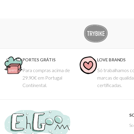
melhor amigo do seu filho!
MOONIE
DIREITOS DO CONTEÚDOS RESERVADOS À EHGOOM – TO
PORTES GRÁTIS
LOVE BRANDS
Para compras acima de
Só trabalhamos 
29.90€ em Portugal
marcas de qualid
Continental.
certificadas.
S
So