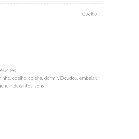
Coelho
eluches
hinho
,
coelho
,
coleha
,
dormir
,
Doudou
,
embalar
,
uche
,
relaxantes
,
sons