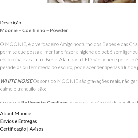
Descrição
Moonie – Coelhinho – Powder
O MOONIE, é o verdadeiro Amigo nocturno dos Bebés e das Cri
permite que possa alimentar e fazer a higiene do bebé sem ligar 
ele ilumina e acalma o Bebé. A lâmpada LED não aquece por isso
pesadelos ou têm medo do escuro, pode acender apenas a luz de pr
WHITE NOISE
Os sons do MOONIE são gravações reais, não ger
calmo e tranquilo, são:
O som de
Batimento Cardíaco
, é uma gravação real do barulho 
As
Ondas do Mar,
são do Mar Báltico.
About Moonie
Os
Ventos,
são gravações do riacho e nas montanhas Tatra.
Envios e Entregas
Há ainda o som da
Floresta.
Certificação | Avisos
Os sons calmantes da
Chuva
a cair.