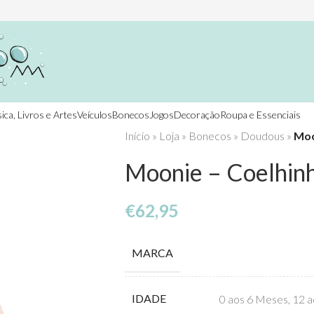
ica, Livros e Artes
Veículos
Bonecos
Jogos
Decoração
Roupa e Essenciais
Início
»
Loja
»
Bonecos
»
Doudous
»
Moo
Moonie – Coelhin
€
62,95
MARCA
IDADE
0 aos 6 Meses
,
12 a