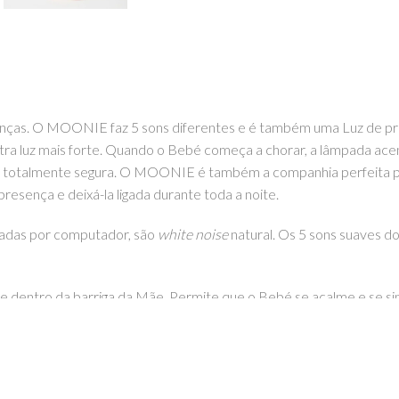
anças. O MOONIE faz 5 sons diferentes e é também uma Luz de 
outra luz mais forte. Quando o Bebé começa a chorar, a lâmpada a
 é totalmente segura. O MOONIE é também a companhia perfeita p
esença e deixá-la ligada durante toda a noite.
adas por computador, são
white noise
natural. Os 5 sons suaves 
de dentro da barriga da Mãe. Permite que o Bebé se acalme e se si