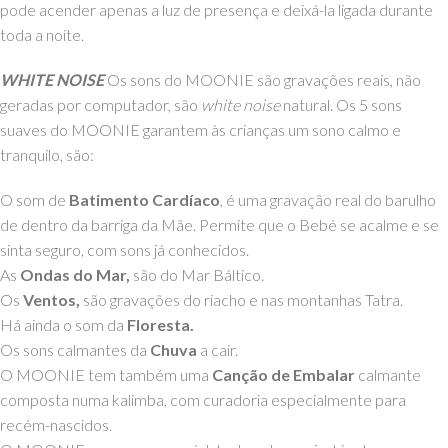
pode acender apenas a luz de presença e deixá-la ligada durante
toda a noite.
WHITE NOISE
Os sons do MOONIE são gravações reais, não
geradas por computador, são
white noise
natural. Os 5 sons
suaves do MOONIE garantem às crianças um sono calmo e
tranquilo, são:
O som de
Batimento Cardíaco
, é uma gravação real do barulho
de dentro da barriga da Mãe. Permite que o Bebé se acalme e se
sinta seguro, com sons já conhecidos.
As
Ondas do Mar,
são do Mar Báltico.
Os
Ventos,
são gravações do riacho e nas montanhas Tatra.
Há ainda o som da
Floresta.
Os sons calmantes da
Chuva
a cair.
O MOONIE tem também uma
Canção de Embalar
calmante
composta numa kalimba, com curadoria especialmente para
recém-nascidos.