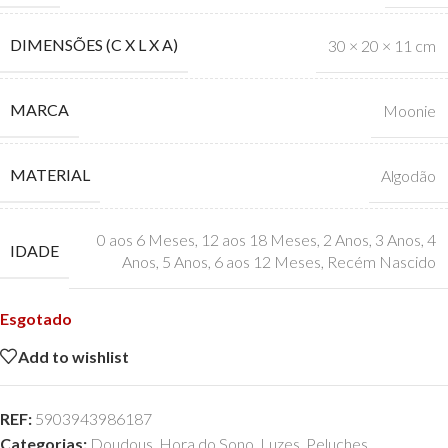
DIMENSÕES (C X L X A)
30 × 20 × 11 cm
MARCA
Moonie
MATERIAL
Algodão
0 aos 6 Meses
,
12 aos 18 Meses
,
2 Anos
,
3 Anos
,
4
IDADE
Anos
,
5 Anos
,
6 aos 12 Meses
,
Recém Nascido
Esgotado
Add to wishlist
REF:
5903943986187
Categorias:
Doudous
,
Hora do Sono
,
Luzes
,
Peluches