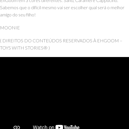
EhGoom em 3 cores diferentes: Sand, Caramel e Cappucino.
Sabemos que o difícil mesmo vai ser escolher qual será o melhor
amigo do seu filho!
MOONIE
( DIREITOS DO CONTEÚDOS RESERVADOS À EHGOOM –
TOYS WITH STORIES® )