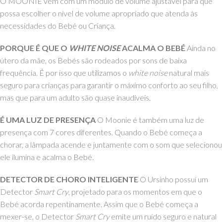
O MOONIE vem com um módulo de volume ajustável para que
possa escolher o nível de volume apropriado que atenda às
necessidades do Bebé ou Criança.
PORQUE É QUE O
WHITE NOISE
ACALMA O BEBÉ
Ainda no
útero da mãe, os Bebés são rodeados por sons de baixa
frequência. É por isso que utilizamos o
white noise
natural mais
seguro para crianças para garantir o máximo conforto ao seu filho,
mas que para um adulto são quase inaudíveis.
É UMA LUZ DE PRESENÇA
O Moonie é também uma luz de
presença com 7 cores diferentes. Quando o Bebé começa a
chorar, a lâmpada acende e juntamente com o som que selecionou
ele ilumina e acalma o Bebé.
DETECTOR DE CHORO INTELIGENTE
O Ursinho possui um
Detector
Smart Cry
, projetado para os momentos em que o
Bebé acorda repentinamente. Assim que o Bebé começa a
mexer-se, o Detector
Smart Cry
emite um ruído seguro e natural