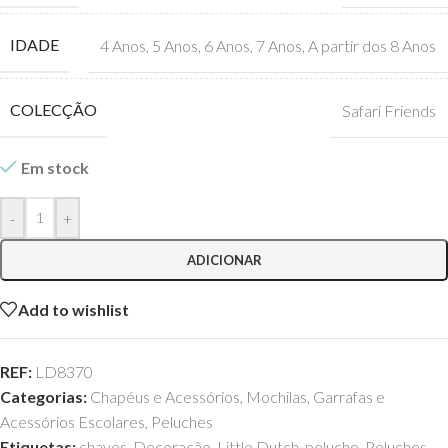
IDADE
4 Anos
,
5 Anos
,
6 Anos
,
7 Anos
,
A partir dos 8 Anos
COLECÇÃO
Safari Friends
Em stock
-
+
ADICIONAR
Add to wishlist
REF:
LD8370
Categorias:
Chapéus e Acessórios
,
Mochilas, Garrafas e
Acessórios Escolares
,
Peluches
Etiquetas:
chaves
,
Decoração
,
Little Dutch
,
peluche
,
Peluches
,