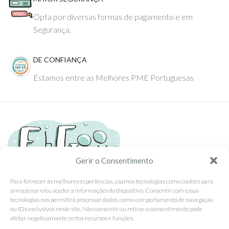
Opta por diversas formas de pagamento e em
Segurança.
DE CONFIANÇA
Estamos entre as Melhores PME Portuguesas
Gerir o Consentimento
Para fornecer as melhores experiências, usamos tecnologias como cookies para
armazenar e/ou aceder a informações do dispositivo. Consentir com essas
Tel: (351) 234095278 Custo de Chamada para Rede Fixa Nacional
tecnologias nos permitirá processar dados, como comportamento de navegação
Email: info@ehgoom.com
ou IDs exclusivos neste site. Não consentir ou retirar o consentimento pode
Rua José Afonso, Nº 50, 3800-438 Aveiro, Portugal
afetar negativamante certos recursos e funções.