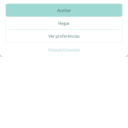
Aceitar
SOBRE A EHGOOM
Negar
Sobre Nós
Ver preferências
Propriedade Intelectual
Política de Privacidade
Colaboração com Bloggers
Listas de Aniversário e Babyshower
CONDIÇÕES GERAIS
Politica de Privacidade
Termos e Condições
Contacte-nos
Livro de Reclamações