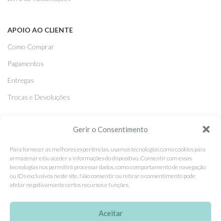
APOIO AO CLIENTE
Como Comprar
Pagamentos
Entregas
Trocas e Devoluções
SEGUE-NOS
Gerir o Consentimento
Facebook
Para fornecer as melhores experiências, usamos tecnologias como cookies para
armazenar e/ou aceder a informações do dispositivo. Consentir com essas
Instagram
tecnologias nos permitirá processar dados, como comportamento de navegação
ou IDs exclusivos neste site. Não consentir ou retirar o consentimento pode
Pinterest
afetar negativamante certos recursos e funções.
X
Linkedin
Aceitar