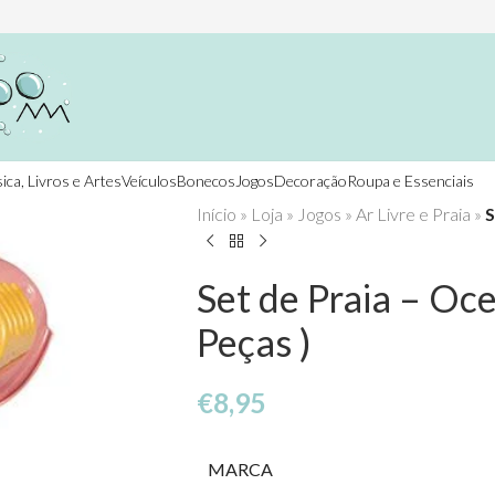
ica, Livros e Artes
Veículos
Bonecos
Jogos
Decoração
Roupa e Essenciais
Início
»
Loja
»
Jogos
»
Ar Livre e Praia
»
S
Set de Praia – Oc
Peças )
€
8,95
MARCA