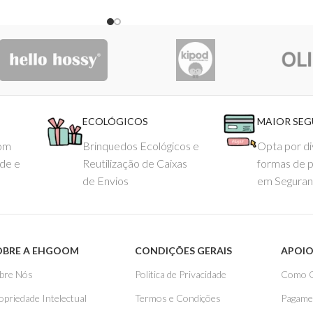
ECOLÓGICOS
MAIOR SE
com
Brinquedos Ecológicos e
Opta por di
ade e
Reutilização de Caixas
formas de 
de Envios
em Seguran
OBRE A EHGOOM
CONDIÇÕES GERAIS
APOIO
bre Nós
Politica de Privacidade
Como 
opriedade Intelectual
Termos e Condições
Pagame