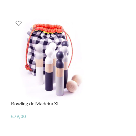
Bowling de Madeira XL
Anéis de Encaix
Links
€
79,00
€
7,95