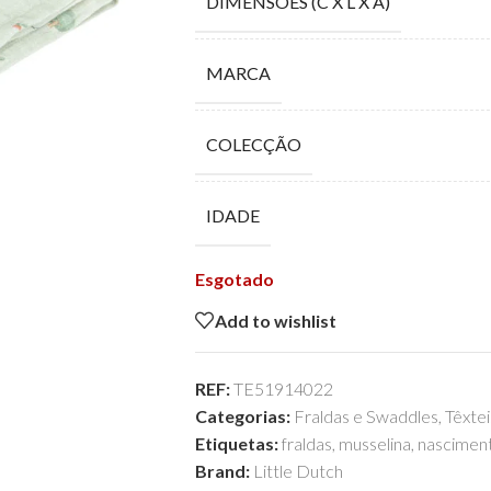
DIMENSÕES (C X L X A)
MARCA
COLECÇÃO
IDADE
Esgotado
Add to wishlist
REF:
TE51914022
Categorias:
Fraldas e Swaddles
,
Têxtei
Etiquetas:
fraldas
,
musselina
,
nascimen
Brand:
Little Dutch