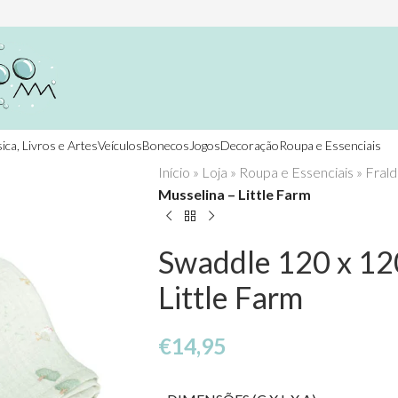
ica, Livros e Artes
Veículos
Bonecos
Jogos
Decoração
Roupa e Essenciais
Início
»
Loja
»
Roupa e Essenciais
»
Frald
Musselina – Little Farm
Swaddle 120 x 12
Little Farm
€
14,95