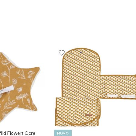
to ao longo do tempo.
nho, apoiar na amamentação ou usar como mantinha leve.
esfruta da suavidade e praticidade da musselina.
ild Flowers Ocre
NOVO