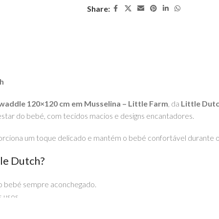
Share:
ch
waddle 120×120 cm em Musselina – Little Farm
, da
Little Dut
star do bebé, com tecidos macios e designs encantadores.
orciona um toque delicado e mantém o bebé confortável durante 
tle Dutch?
o bebé sempre aconchegado.
s usos.
com um toque delicado e acolhedor.