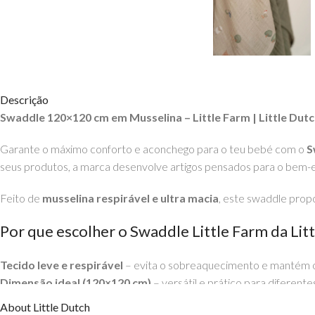
Descrição
Swaddle 120×120 cm em Musselina – Little Farm | Little Dut
Garante o máximo conforto e aconchego para o teu bebé com o
S
seus produtos, a marca desenvolve artigos pensados para o bem-e
Feito de
musselina respirável e ultra macia
, este swaddle prop
Por que escolher o Swaddle Little Farm da Lit
Tecido leve e respirável
– evita o sobreaquecimento e mantém 
Dimensão ideal (120×120 cm)
– versátil e prático para diferente
Estampa encantadora
– design inspirado numa pequena quinta, 
About Little Dutch