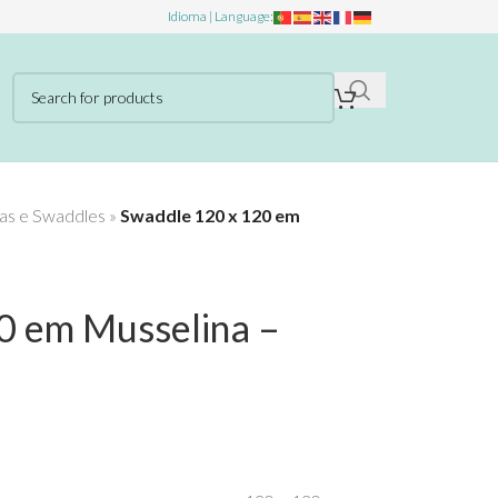
Idioma | Language:
as e Swaddles
»
Swaddle 120 x 120 em
0 em Musselina –