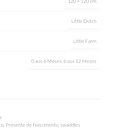
120 × 120 cm
Little Dutch
Little Farm
0 aos 6 Meses
,
6 aos 12 Meses
s
to
,
Presente de Nascimento
,
swaddles