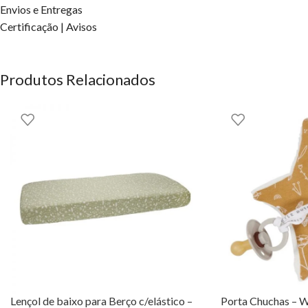
Fica mais macio a cada lavagem
– garantindo ainda mais confor
Envios e Entregas
Uso multifuncional
– ideal para envolver o bebé, cobrir o carri
Certificação | Avisos
Adiciona este swaddle da
Little Dutch
ao enxoval do teu bebé e d
Produtos Relacionados
Lençol de baixo para Berço c/elástico –
Porta Chuchas – W