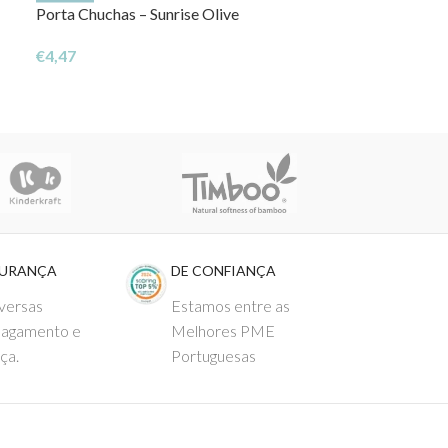
Porta Chuchas – Sunrise Olive
Porta Chuchas –
€
4,47
€
4,47
GURANÇA
DE CONFIANÇA
versas
Estamos entre as
pagamento e
Melhores PME
ça.
Portuguesas