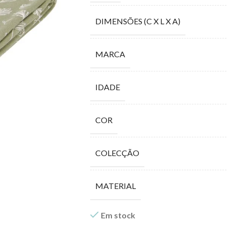
DIMENSÕES (C X L X A)
MARCA
IDADE
COR
COLECÇÃO
MATERIAL
Em stock