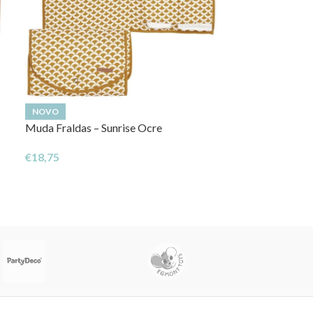
NOVO
NOVO
Muda Fraldas – Sunrise Ocre
Porta Chuchas –
€
18,75
€
4,47