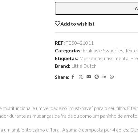
A
Add to wishlist
REF:
TE50421011
Categorias:
Fraldas e Swaddles
,
Têxtei
Etiquetas:
Musselinas
,
nascimento
,
Pre
Brand:
Little Dutch
Share:
ultifuncional e um verdadeiro “must-have” para o seu filho. É fe
cador durante as mudanças da fralda ou como um paninho de arroto
ra um ambiente calmo e floral. A gama é composta por 4 cores: Ocr