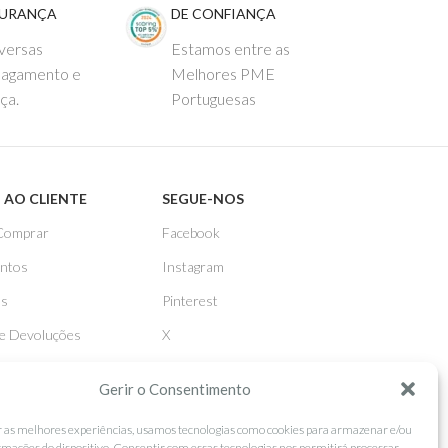
GURANÇA
DE CONFIANÇA
versas
Estamos entre as
pagamento e
Melhores PME
ça.
Portuguesas
 AO CLIENTE
SEGUE-NOS
Comprar
Facebook
ntos
Instagram
as
Pinterest
 e Devoluções
X
Linkedin
Gerir o Consentimento
r as melhores experiências, usamos tecnologias como cookies para armazenar e/ou
rmações do dispositivo. Consentir com essas tecnologias nos permitirá processar