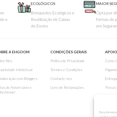
ECOLÓGICOS
MAIOR SE
com
Brinquedos Ecológicos e
Opta por di
ade e
Reutilização de Caixas
formas de 
de Envios
em Seguran
OBRE A EHGOOM
CONDIÇÕES GERAIS
APOIO
bre Nós
Politica de Privacidade
Como 
opriedade Intelectual
Termos e Condições
Pagame
laboração com Bloggers
Contacte-nos
Entreg
stas de Aniversário e
Livro de Reclamações
Trocas
byshower
Para fornece
aceder a info