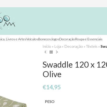
ica, Livros e Artes
Veículos
Bonecos
Jogos
Decoração
Roupa e Essenciais
Início
»
Loja
»
Decoração
»
Têxteis
»
Swa
Swaddle 120 x 12
Olive
€
14,95
PESO