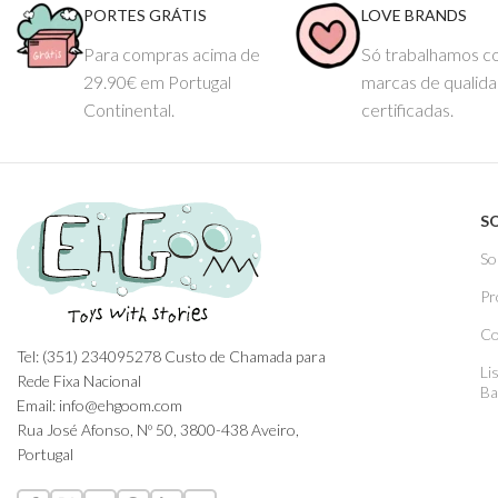
PORTES GRÁTIS
LOVE BRANDS
Para compras acima de
Só trabalhamos 
29.90€ em Portugal
marcas de qualid
Continental.
certificadas.
S
So
Pr
Co
Tel: (351) 234095278 Custo de Chamada para
Li
Rede Fixa Nacional
Ba
Email: info@ehgoom.com
Rua José Afonso, Nº 50, 3800-438 Aveiro,
Portugal