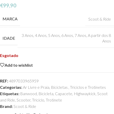
€
99,90
MARCA
Scoot & Ride
3 Anos
,
4 Anos
,
5 Anos
,
6 Anos
,
7 Anos
,
A partir dos 8
IDADE
Anos
Esgotado
Add to wishlist
REF:
4897033965959
Categorias:
Ar Livre e Praia
,
Bicicletas , Triciclos e Trotinetes
Etiquetas:
Banwood
,
Bicicleta
,
Capacete
,
Highwaykick
,
Scoot
and Ride
,
Scooter
,
Triciclo
,
Trotinete
Brand:
Scoot & Ride