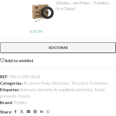
Trike Kit para 3 Rodas – em Preto – Trybike (
Para bikes Black e Cinza )
-
+
Em stock
€
39,99
ADICIONAR
Add to wishlist
REF:
TBS-3-GRY-2024
Categorias:
Ar Livre e Praia
,
Bicicletas , Triciclos e Trotinetes
Etiquetas:
Batizado
,
bicicleta de equilibrio
,
bicicletas
,
Natal
,
presente
,
Triciclo
Brand:
Trybike
Share: