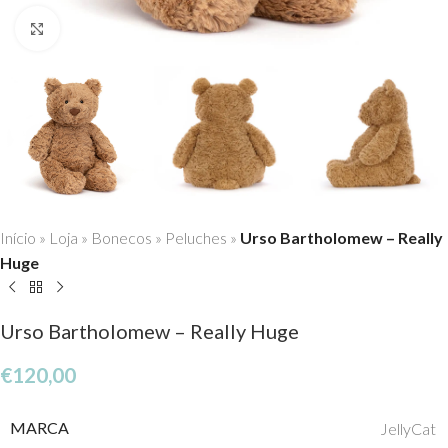
Click to enlarge
Início
»
Loja
»
Bonecos
»
Peluches
»
Urso Bartholomew – Really
Huge
Urso Bartholomew – Really Huge
€
120,00
MARCA
JellyCat