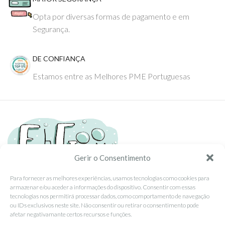
Opta por diversas formas de pagamento e em
Segurança.
DE CONFIANÇA
Estamos entre as Melhores PME Portuguesas
Gerir o Consentimento
Para fornecer as melhores experiências, usamos tecnologias como cookies para
armazenar e/ou aceder a informações do dispositivo. Consentir com essas
Tel: (351) 234095278 Custo de Chamada para Rede Fixa Nacional
tecnologias nos permitirá processar dados, como comportamento de navegação
Email: info@ehgoom.com
ou IDs exclusivos neste site. Não consentir ou retirar o consentimento pode
Rua José Afonso, Nº 50, 3800-438 Aveiro, Portugal
afetar negativamante certos recursos e funções.