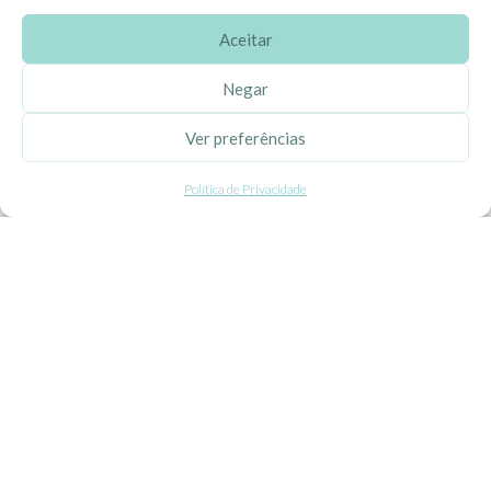
Aceitar
SOBRE A EHGOOM
Negar
Sobre Nós
Ver preferências
Propriedade Intelectual
Política de Privacidade
Colaboração com Bloggers
Listas de Aniversário e Babyshower
CONDIÇÕES GERAIS
Politica de Privacidade
Termos e Condições
Contacte-nos
Livro de Reclamações