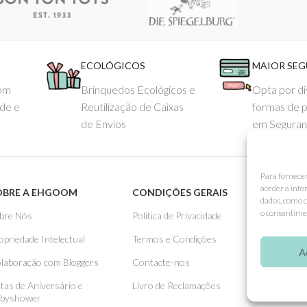
ECOLÓGICOS
MAIOR SE
com
Brinquedos Ecológicos e
Opta por di
ade e
Reutilização de Caixas
formas de 
de Envios
em Seguran
Para fornece
aceder a info
OBRE A EHGOOM
CONDIÇÕES GERAIS
APOIO
dados, como c
o consentimen
bre Nós
Politica de Privacidade
Como 
opriedade Intelectual
Termos e Condições
Pagame
A
laboração com Bloggers
Contacte-nos
Entreg
stas de Aniversário e
Livro de Reclamações
Trocas
byshower