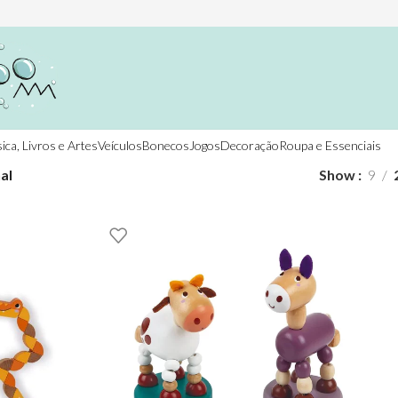
ica, Livros e Artes
Veículos
Bonecos
Jogos
Decoração
Roupa e Essenciais
al
Show
9