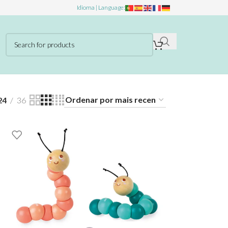
Idioma | Language:
24
36