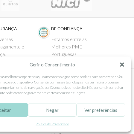
GURANÇA
DE CONFIANÇA
versas
Estamos entre as
pagamento e
Melhores PME
ça.
Portuguesas
Gerir o Consentimento
r as melhores experiências, usamos tecnologias como cookies para armazenar e/ou
rmações do dispositivo. Consentir com essas tecnologias nos permitirá processar
 AO CLIENTE
SEGUE-NOS
omportamento de navegação ou IDs exclusivos neste site. Não consentir ou retirar
to pode afetar negativamante certos recursos e funções.
Comprar
Facebook
ntos
Instagram
ceitar
Negar
Ver preferências
as
Pinterest
Política de Privacidade
 e Devoluções
X