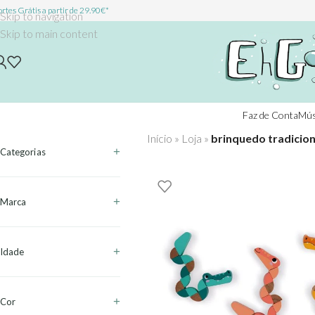
rtes Grátis a partir de 29.90€*
Skip to navigation
Skip to main content
Faz de Conta
Mús
Início
»
Loja
»
brinquedo tradicion
Categorias
Marca
Idade
Cor