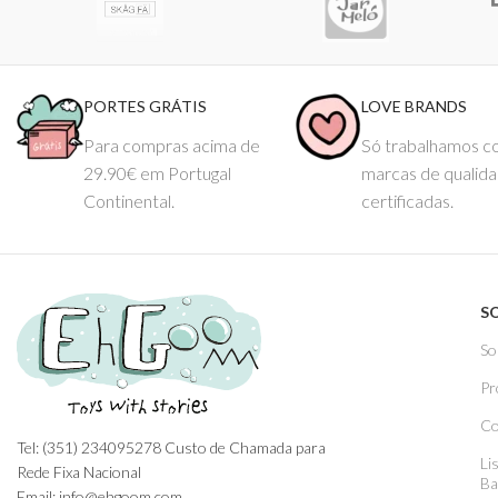
PORTES GRÁTIS
LOVE BRANDS
Para compras acima de
Só trabalhamos 
29.90€ em Portugal
marcas de qualid
Continental.
certificadas.
S
So
Pr
Co
Tel: (351) 234095278 Custo de Chamada para
Li
Rede Fixa Nacional
Ba
Email: info@ehgoom.com