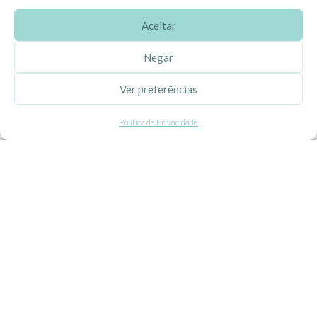
Aceitar
SOBRE A EHGOOM
Negar
Sobre Nós
Ver preferências
Propriedade Intelectual
Política de Privacidade
Colaboração com Bloggers
Listas de Aniversário e Babyshower
CONDIÇÕES GERAIS
Politica de Privacidade
Termos e Condições
Contacte-nos
Livro de Reclamações