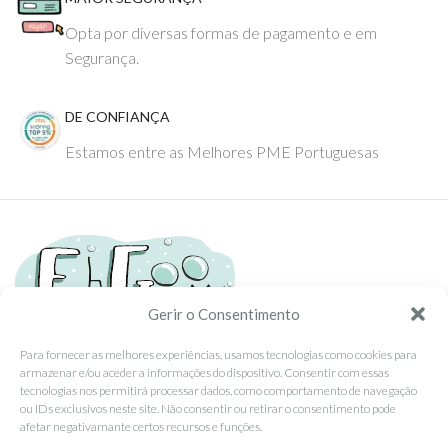
Opta por diversas formas de pagamento e em
Segurança.
DE CONFIANÇA
Estamos entre as Melhores PME Portuguesas
Gerir o Consentimento
Para fornecer as melhores experiências, usamos tecnologias como cookies para
armazenar e/ou aceder a informações do dispositivo. Consentir com essas
Tel: (351) 234095278 Custo de Chamada para Rede Fixa Nacional
tecnologias nos permitirá processar dados, como comportamento de navegação
Email: info@ehgoom.com
ou IDs exclusivos neste site. Não consentir ou retirar o consentimento pode
Rua José Afonso, Nº 50, 3800-438 Aveiro, Portugal
afetar negativamante certos recursos e funções.