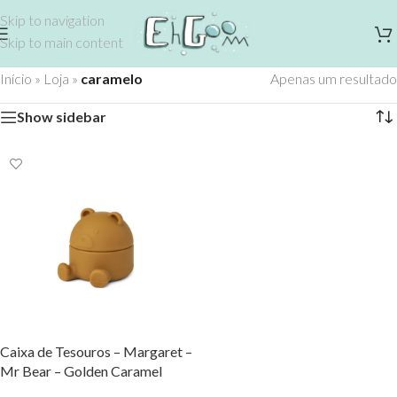
Skip to navigation
Skip to main content
Início
»
Loja
»
caramelo
Apenas um resultado
Show sidebar
Caixa de Tesouros – Margaret –
Mr Bear – Golden Caramel