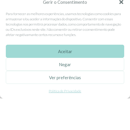
Contacte-nos
Gerir o Consentimento
Livro de Reclamações
Para fornecer as melhores experiências, usamos tecnologias como cookies para
armazenar e/ou aceder a informações do dispositivo. Consentir com essas
tecnologias nos permitirá processar dados, como comportamento de navegação
APOIO AO CLIENTE
ou IDs exclusivos neste site. Não consentir ou retirar o consentimento pode
afetar negativamante certos recursos e funções.
Como Comprar
Pagamentos
Aceitar
Entregas
Negar
Trocas e Devoluções
Ver preferências
SEGUE-NOS
Política de Privacidade
Facebook
Instagram
Pinterest
X