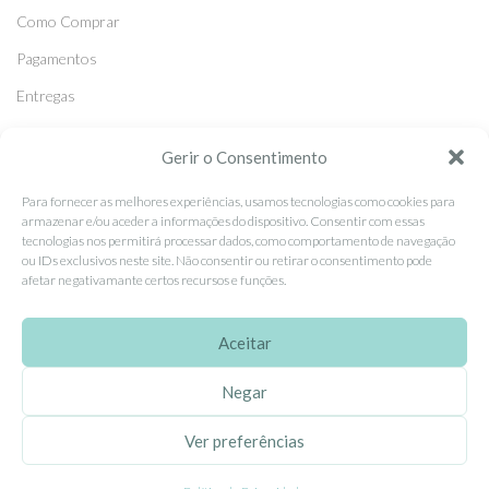
Como Comprar
Pagamentos
Entregas
Trocas e Devoluções
Gerir o Consentimento
Para fornecer as melhores experiências, usamos tecnologias como cookies para
SEGUE-NOS
armazenar e/ou aceder a informações do dispositivo. Consentir com essas
Facebook
tecnologias nos permitirá processar dados, como comportamento de navegação
ou IDs exclusivos neste site. Não consentir ou retirar o consentimento pode
Instagram
afetar negativamante certos recursos e funções.
Pinterest
Aceitar
X
Linkedin
Negar
Ver preferências
EhGoom
2026 Criado por
Dumbanengue, Lda
.