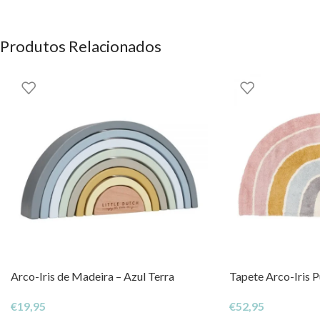
Dutch aqui na EhGoom.
Little Dutch
Produtos Relacionados
OS DIREITOS DOS CONTEÚDOS ESTÃO RESERVADOS À EH
Arco-Iris de Madeira – Azul Terra
Tapete Arco-Iris P
€
19,95
€
52,95