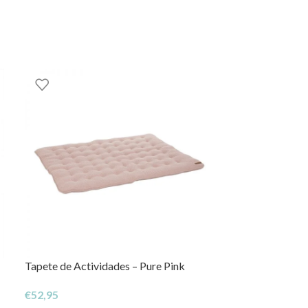
Tapete de Actividades – Pure Pink
Cidade de Suzy
Madeira
€
52,95