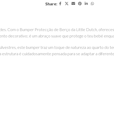
Share:
dades. Com o Bumper Protecção de Berço da Little Dutch, oferece
ento decorativo; é um abraço suave que protege o teu bebé enqu
ilvestres, este bumper traz um toque de natureza ao quarto do te
 estrutura é cuidadosamente pensada para se adaptar a diferentes
passo em direção a sonhos tranquilos e seguros. Podes encontrar e