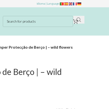
Idioma | Language:
per Protecção de Berço | – wild flowers
de Berço | – wild