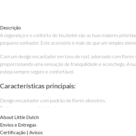
Descrição
A segurança e o conforto do teu bebé são as tuas maiores priori
pequeno sonhador. Este acessório é mais do que um simples elem
Com um design encantador em tons de rust, adornado com flores s
proporcionando uma sensação de tranquilidade e aconchego. A sua
esteja sempre seguro e confortável.
Características principais:
Design encantador com padrão de flores silvestres.
Tecido suave e confortável.
Adapta-se a diferentes tipos de berços.
About Little Dutch
Proporciona segurança e proteção durante o sono.
Envios e Entregas
Com o Bumper Protecção de Berço da Little Dutch, cada noite é um 
Certificação | Avisos