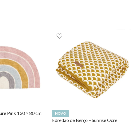
GOOM – TOYS WITH STORIES®️
ure Pink 130 × 80 cm
NOVO
Edredão de Berço – Sunrise Ocre