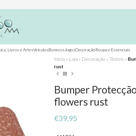
ica, Livros e Artes
Veículos
Bonecos
Jogos
Decoração
Roupa e Essenciais
Início
»
Loja
»
Decoração
»
Têxteis
»
Bum
rust
Bumper Protecção 
flowers rust
€
39,95