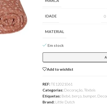
MARCA
IDADE
0
MATERIAL
Em stock
A
Add to wishlist
REF:
TE12021061
Categorias:
Decoração
,
Têxteis
Etiquetas:
Bebé
,
berço
,
bumper
,
Deco
Brand:
Little Dutch