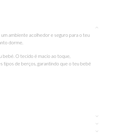
s um ambiente acolhedor e seguro para o teu
anto dorme.
u bebé. O tecido é macio ao toque,
 tipos de berços, garantindo que o teu bebé
ste e outros artigos incríveis da Little