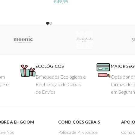
€
49,95
ECOLÓGICOS
MAIOR SE
com
Brinquedos Ecológicos e
Opta por di
ade e
Reutilização de Caixas
formas de 
de Envios
em Seguran
OBRE A EHGOOM
CONDIÇÕES GERAIS
APOIO
bre Nós
Politica de Privacidade
Como 