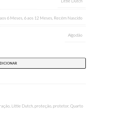
Little Dutch
 aos 6 Meses
,
6 aos 12 Meses
,
Recém Nascido
Algodão
DICIONAR
ração
,
Little Dutch
,
proteção
,
protetor
,
Quarto