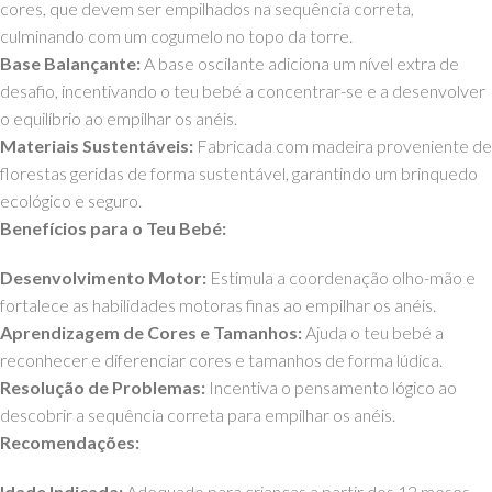
cores, que devem ser empilhados na sequência correta,
culminando com um cogumelo no topo da torre.
Base Balançante:
A base oscilante adiciona um nível extra de
desafio, incentivando o teu bebé a concentrar-se e a desenvolver
o equilíbrio ao empilhar os anéis.
Materiais Sustentáveis:
Fabricada com madeira proveniente de
florestas geridas de forma sustentável, garantindo um brinquedo
ecológico e seguro.
Benefícios para o Teu Bebé:
Desenvolvimento Motor:
Estimula a coordenação olho-mão e
fortalece as habilidades motoras finas ao empilhar os anéis.
Aprendizagem de Cores e Tamanhos:
Ajuda o teu bebé a
reconhecer e diferenciar cores e tamanhos de forma lúdica.
Resolução de Problemas:
Incentiva o pensamento lógico ao
descobrir a sequência correta para empilhar os anéis.
Recomendações:
Idade Indicada:
Adequado para crianças a partir dos 12 meses.