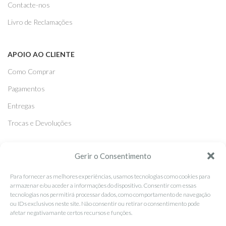
Contacte-nos
Livro de Reclamações
APOIO AO CLIENTE
Como Comprar
Pagamentos
Entregas
Trocas e Devoluções
SEGUE-NOS
Gerir o Consentimento
Facebook
Para fornecer as melhores experiências, usamos tecnologias como cookies para
armazenar e/ou aceder a informações do dispositivo. Consentir com essas
Instagram
tecnologias nos permitirá processar dados, como comportamento de navegação
ou IDs exclusivos neste site. Não consentir ou retirar o consentimento pode
Pinterest
afetar negativamante certos recursos e funções.
X