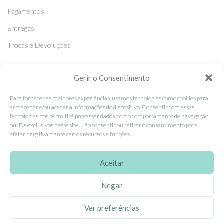
Pagamentos
Entregas
Trocas e Devoluções
SEGUE-NOS
Gerir o Consentimento
Facebook
Para fornecer as melhores experiências, usamos tecnologias como cookies para
armazenar e/ou aceder a informações do dispositivo. Consentir com essas
Instagram
tecnologias nos permitirá processar dados, como comportamento de navegação
ou IDs exclusivos neste site. Não consentir ou retirar o consentimento pode
Pinterest
afetar negativamante certos recursos e funções.
X
Linkedin
Aceitar
Negar
EhGoom
2026 Criado por
Dumbanengue, Lda
.
Ver preferências