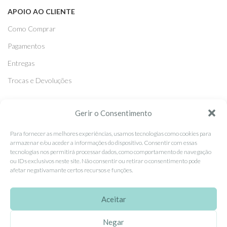
APOIO AO CLIENTE
Como Comprar
Pagamentos
Entregas
Trocas e Devoluções
Gerir o Consentimento
SEGUE-NOS
Facebook
Para fornecer as melhores experiências, usamos tecnologias como cookies para
armazenar e/ou aceder a informações do dispositivo. Consentir com essas
Instagram
tecnologias nos permitirá processar dados, como comportamento de navegação
ou IDs exclusivos neste site. Não consentir ou retirar o consentimento pode
Pinterest
afetar negativamante certos recursos e funções.
X
Aceitar
Linkedin
Negar