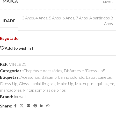
MARCA
Inuwet
3 Anos
,
4 Anos
,
5 Anos
,
6 Anos
,
7 Anos
,
A partir dos 8
IDADE
Anos
Esgotado
Add to wishlist
REF:
VINLB21
Categorias:
Chapéus e Acessórios
,
Disfarces e "Dress Up!"
Etiquetas:
Acessórios
,
Bálsamo
,
banho colorido
,
baton
,
canetas
,
Dress-Up
,
Gloss
,
Labial
,
lip gloss
,
Make Up
,
Makeup
,
maquilhagem
,
marcadores
,
Pintar
,
sombras de olhos
Brand:
Inuwet
Share: