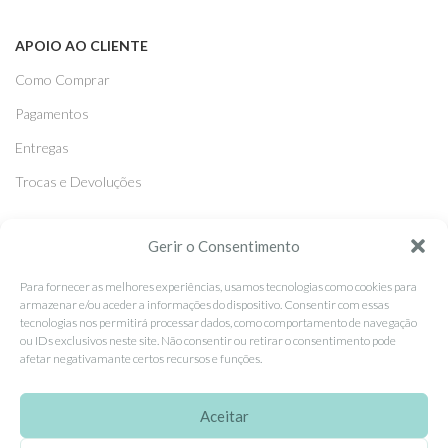
APOIO AO CLIENTE
Como Comprar
Pagamentos
Entregas
Trocas e Devoluções
Gerir o Consentimento
SEGUE-NOS
Facebook
Para fornecer as melhores experiências, usamos tecnologias como cookies para
armazenar e/ou aceder a informações do dispositivo. Consentir com essas
Instagram
tecnologias nos permitirá processar dados, como comportamento de navegação
ou IDs exclusivos neste site. Não consentir ou retirar o consentimento pode
Pinterest
afetar negativamante certos recursos e funções.
X
Aceitar
Linkedin