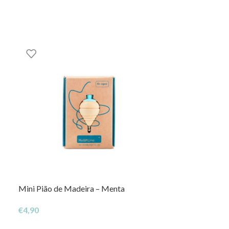
Mini Pião de Madeira – Menta
Copo e Bola – 
€
4,90
€
7,95