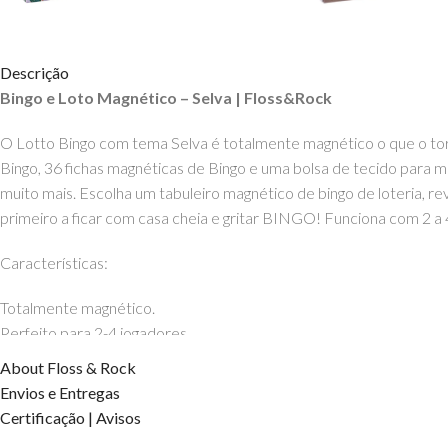
Descrição
Bingo e Loto Magnético – Selva | Floss&Rock
O Lotto Bingo com tema
Selva
é totalmente magnético o que o tor
Bingo, 36 fichas magnéticas de Bingo e uma bolsa de tecido para m
muito mais. Escolha um tabuleiro magnético de bingo de loteria, r
primeiro a ficar com casa cheia e gritar BINGO! Funciona com 2 a 
Características:
Totalmente magnético.
Perfeito para 2-4 jogadores.
20 cartões ilustrados.
About Floss & Rock
4 tabuleiros de bingo de loteria.
Envios e Entregas
6 fichas de bingo.
Certificação | Avisos
Bolsa de tecido para armazenamento.