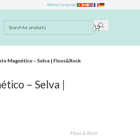
Idioma | Language:
oto Magnético – Selva | Floss&Rock
tico – Selva |
Floss & Rock