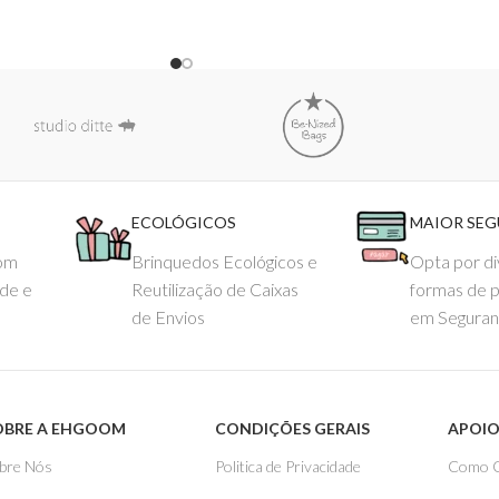
ECOLÓGICOS
MAIOR SE
com
Brinquedos Ecológicos e
Opta por di
ade e
Reutilização de Caixas
formas de 
de Envios
em Seguran
OBRE A EHGOOM
CONDIÇÕES GERAIS
APOIO
bre Nós
Politica de Privacidade
Como 