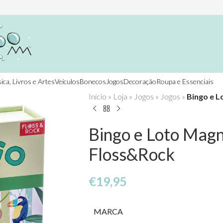
ica, Livros e Artes
Veículos
Bonecos
Jogos
Decoração
Roupa e Essenciais
Início
»
Loja
»
Jogos
»
Jogos
»
Bingo e L
Bingo e Loto Magné
Floss&Rock
€
19,95
MARCA