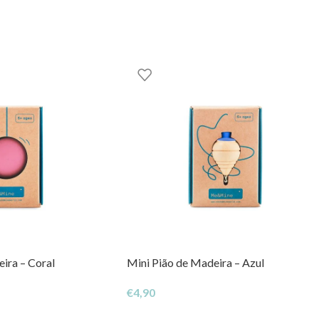
GOOM – TOYS WITH STORIES®️
ira – Coral
Mini Pião de Madeira – Azul
€
4,90