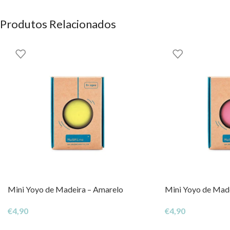
Educacional. Interativo.
Tudo contido em uma caixa com fecho magnético.
Produtos Relacionados
Idade recomendada 3+
Dimensões: 17cm x 17cm x 4,3cm
Floss and Rock
OS DIREITOS DOS CONTEÚDOS ESTÃO RESERVADOS À EH
Mini Yoyo de Madeira – Amarelo
Mini Yoyo de Made
€
4,90
€
4,90