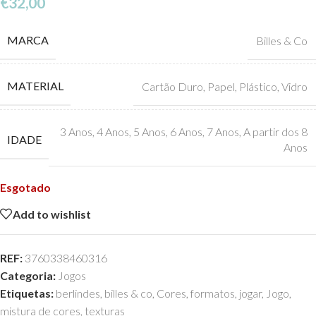
€
32,00
MARCA
Billes & Co
MATERIAL
Cartão Duro
,
Papel
,
Plástico
,
Vidro
3 Anos
,
4 Anos
,
5 Anos
,
6 Anos
,
7 Anos
,
A partir dos 8
IDADE
Anos
Esgotado
Add to wishlist
REF:
3760338460316
Categoria:
Jogos
Etiquetas:
berlindes
,
billes & co
,
Cores
,
formatos
,
jogar
,
Jogo
,
mistura de cores
,
texturas