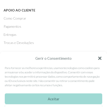
APOIO AO CLIENTE
Como Comprar
Pagamentos
Entregas
Trocas e Devoluções
SEGUE-NOS
Gerir o Consentimento
Facebook
Para fornecer as melhores experiências, usamos tecnologias como cookies para
armazenar e/ou aceder a informações do dispositivo. Consentir com essas
Instagram
tecnologias nos permitirá processar dados, como comportamento de navegação
ou IDs exclusivos neste site. Não consentir ou retirar o consentimento pode
Pinterest
afetar negativamante certos recursos e funções.
X
Linkedin
Aceitar